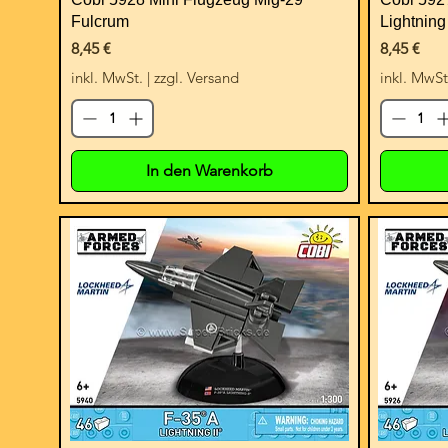
Fulcrum
Lightning 
Preis
Preis
8,45 €
8,45 €
inkl. MwSt.
|
zzgl. Versand
inkl. MwSt
In den Warenkorb