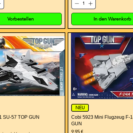
Vorbestellen
In den Warenkorb
NEU
21 SU-57 TOP GUN
Cobi 5923 Mini Flugzeug F-
GUN
Preis
9,95 €