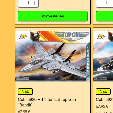
Vorbestellen
NEU
NEU
Cobi 5920 F-14 Tomcat Top Gun
Cobi 59
"Bandit"
Preis
67,95 €
Preis
67,95 €