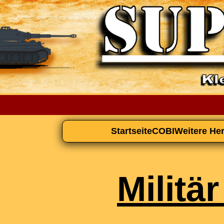
Startseite
COBI
Weitere Her
Militä