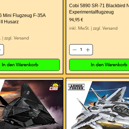
Cobi 5890 SR-71 Blackbird
Experimentalflugzeug
6 Mini Flugzeug F-35A
Preis
94,95 €
 II Husarz
inkl. MwSt.
|
zzgl. Versand
.
|
zzgl. Versand
In den Warenkorb
In den Warenkorb