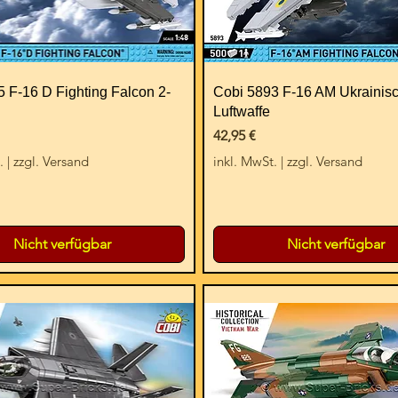
 F-16 D Fighting Falcon 2-
Cobi 5893 F-16 AM Ukrainis
Luftwaffe
Preis
42,95 €
.
|
zzgl. Versand
inkl. MwSt.
|
zzgl. Versand
Nicht verfügbar
Nicht verfügbar