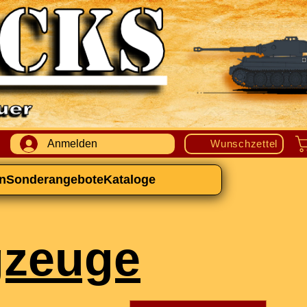
Anmelden
Wunschzettel
n
Sonderangebote
Kataloge
ugzeuge