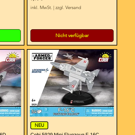
inkl. MwSt.
|
zzgl. Versand
Nicht verfügbar
NEU
16D
Cobi 5929 Mini Flugzeug F-16C