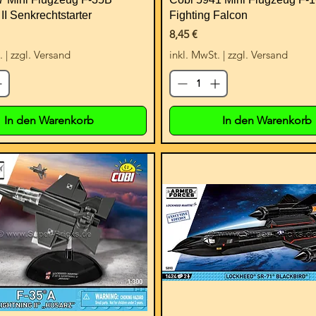
II Senkrechtstarter
Fighting Falcon
Preis
8,45 €
.
|
zzgl. Versand
inkl. MwSt.
|
zzgl. Versand
In den Warenkorb
In den Warenkorb