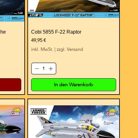
che
Cobi 5855 F-22 Raptor
Preis
49,95 €
inkl. MwSt.
|
zzgl. Versand
In den Warenkorb