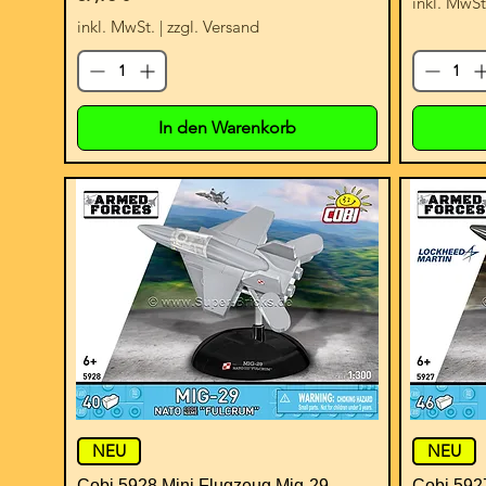
inkl. MwSt
inkl. MwSt.
|
zzgl. Versand
In den Warenkorb
NEU
NEU
Cobi 5928 Mini Flugzeug Mig-29
Cobi 592