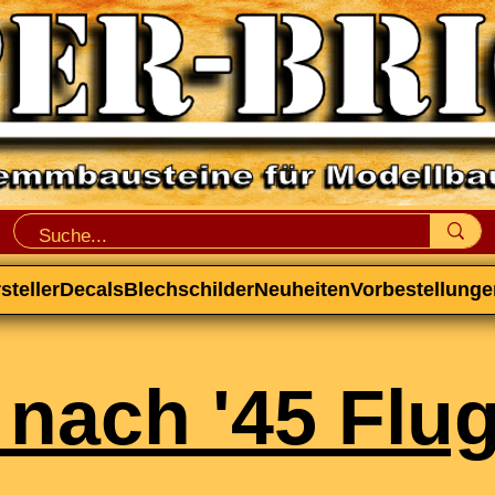
steller
Decals
Blechschilder
Neuheiten
Vorbestellunge
r nach '45 Fl