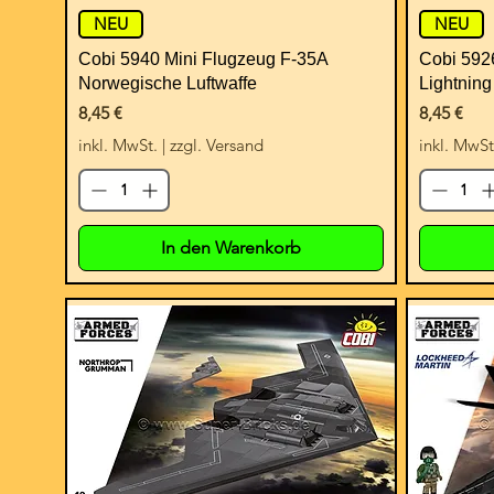
NEU
NEU
Cobi 5940 Mini Flugzeug F-35A
Cobi 592
Norwegische Luftwaffe
Lightning
Preis
Preis
8,45 €
8,45 €
inkl. MwSt.
|
zzgl. Versand
inkl. MwSt
In den Warenkorb