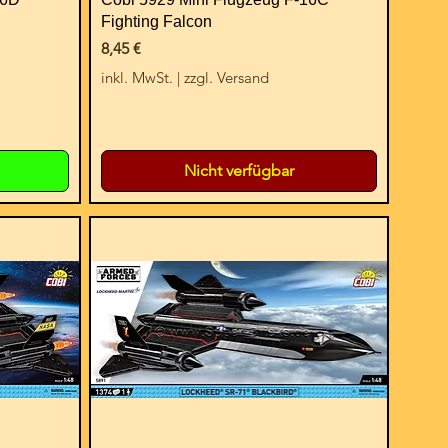
Fighting Falcon
Preis
8,45 €
inkl. MwSt.
|
zzgl. Versand
Nicht verfügbar