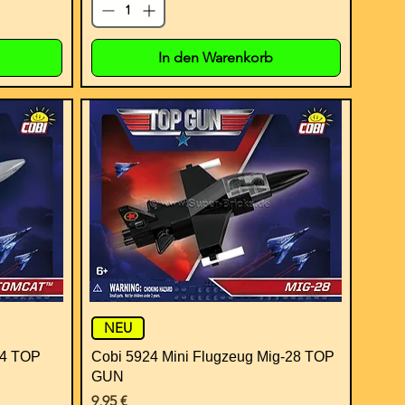
In den Warenkorb
NEU
14 TOP
Cobi 5924 Mini Flugzeug Mig-28 TOP
GUN
Preis
9,95 €