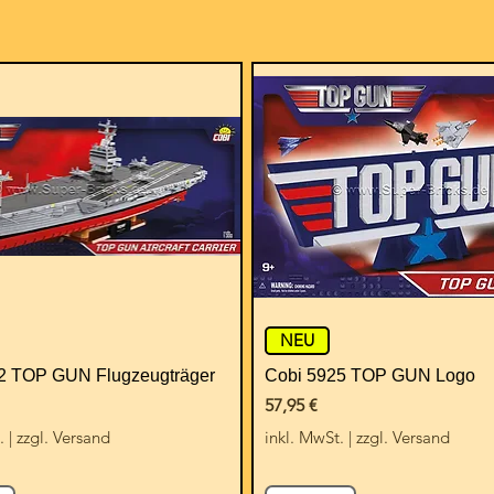
NEU
2 TOP GUN Flugzeugträger
Cobi 5925 TOP GUN Logo
Preis
57,95 €
.
|
zzgl. Versand
inkl. MwSt.
|
zzgl. Versand