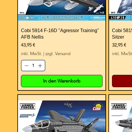
Cobi 5914 F-16D "Agressor Training"
Cobi 5815
AFB Nellis
Sitzer
Preis
Preis
43,95 €
32,95 €
inkl. MwSt.
|
zzgl. Versand
inkl. MwSt
In den Warenkorb