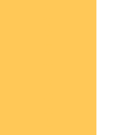
lung
en
Sond
eran
gebo
te
Katal
oge
COBI
Neuh
eiten
COBI
1.WK
COBI
2.WK
COBI
Milit
är
nach
45