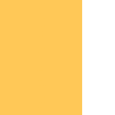
COBI
Milit
är
1:48
COBI
Eise
nbah
n
COBI
Auto
s
COBI
Napo
leoni
sche
Epoc
he
COBI
Römi
sche
Epoc