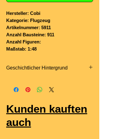
Hersteller: Cobi
Kategorie: Flugzeug
Artikelnummer: 5911
Anzahl Bausteine: 911
Anzahl Figuren:
Maßstab: 1:48
Geschichtlicher Hintergrund
Der
Saab AJS 37 Viggen
war ein
schwedisches
Mehrzweckkampfflugzeug, das in den
1970er- und 1980er-Jahren zu den
Kunden kauften
fortschrittlichsten europäischen Jets
seiner Zeit gehörte. Entwickelt von
auch
Saab
für die
schwedische Luftwaffe
(Flygvapnet)
, zeichnete sich der