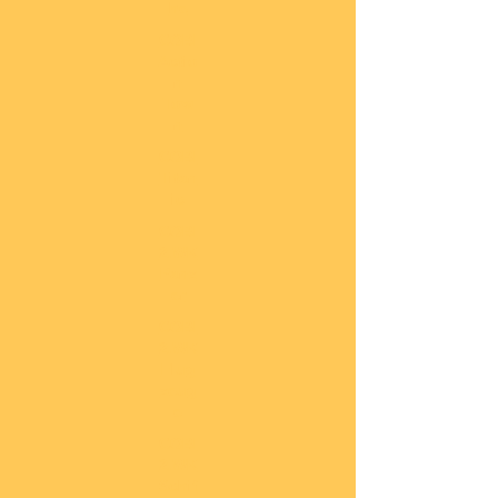
he
COBI
Actio
n
Tow
n
COBI
Titan
ic
COBI
2.WK
Panz
er
COBI
2.WK
Flug
zeug
e
COBI
2.WK
Schif