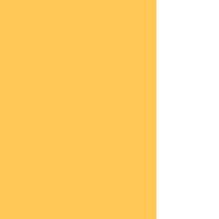
Impressum
Datenschutz
Widerrufsbelehrung
Start
seite
COBI
Weit
ere
Herst
eller
Deca
ls
Blec
hsch
ilder
Neuh
eiten
Vorb
estel