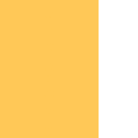
he
COBI
Actio
n
Tow
n
COBI
Titan
ic
COBI
2.WK
Panz
er
COBI
2.WK
Flug
zeug
e
COBI
2.WK
Schif