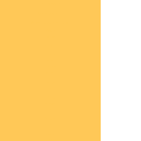
Impressum
Datenschutz
Widerrufsbelehrung
Start
seite
COBI
Weit
ere
Herst
eller
Deca
ls
Blec
hsch
ilder
Neuh
eiten
Vorb
estel