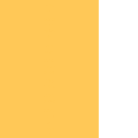
lung
en
Sond
eran
gebo
te
Katal
oge
COBI
Neuh
eiten
COBI
1.WK
COBI
2.WK
COBI
Milit
är
nach
45