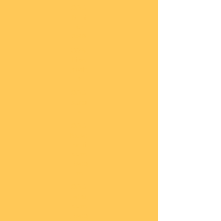
COBI
Milit
är
1:48
COBI
Eise
nbah
n
COBI
Auto
s
COBI
Napo
leoni
sche
Epoc
he
COBI
Römi
sche
Epoc