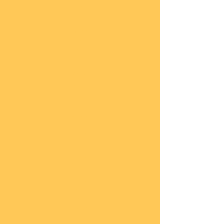
lung
en
Sond
eran
gebo
te
Katal
oge
COBI
Neuh
eiten
COBI
1.WK
COBI
2.WK
COBI
Milit
är
nach
45