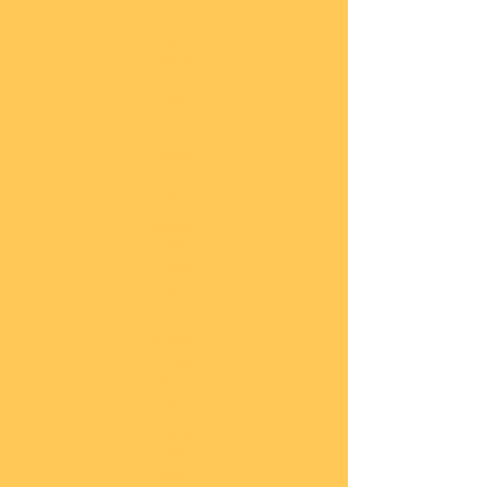
he
COBI
Actio
n
Tow
n
COBI
Titan
ic
COBI
2.WK
Panz
er
COBI
2.WK
Flug
zeug
e
COBI
2.WK
Schif