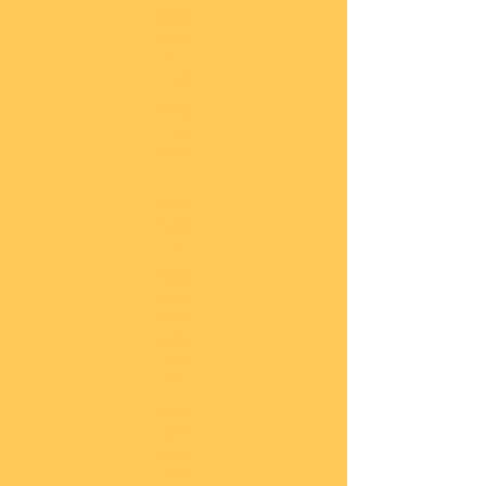
COBI
Milit
är
1:48
COBI
Eise
nbah
n
COBI
Auto
s
COBI
Napo
leoni
sche
Epoc
he
COBI
Römi
sche
Epoc