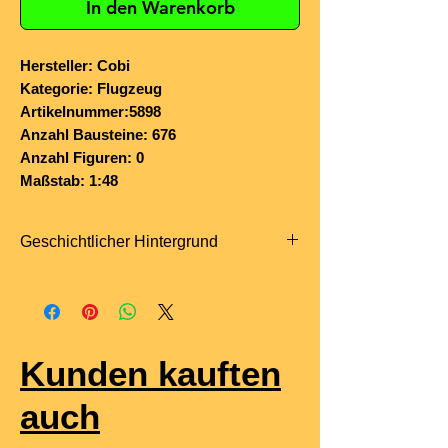
In den Warenkorb
Hersteller: Cobi
Kategorie: Flugzeug
Artikelnummer:5898
Anzahl Bausteine: 676
Anzahl Figuren: 0
Maßstab: 1:48
Geschichtlicher Hintergrund
Die
McDonnell Douglas F-4F
Phantom II
des
Jagdgeschwaders 71
„Richthofen“
war über drei Jahrzehnte
ein zentrales Kampfflugzeug der
Kunden kauften
Deutschen Luftwaffe
. Das JG 71 in
Wittmundhafen erhielt seine ersten
auch
Maschinen 1974 und setzte sie bis
2013 als primäres Abfang- und