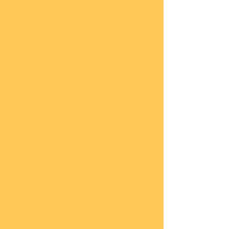
Impressum
Datenschutz
Widerrufsbelehrung
Start
seite
COBI
Weit
ere
Herst
eller
Deca
ls
Blec
hsch
ilder
Neuh
eiten
Vorb
estel