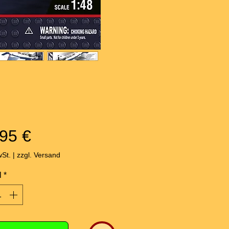
Preis
95 €
wSt.
|
zzgl. Versand
l
*