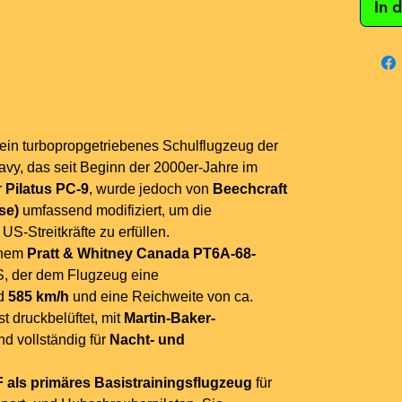
In 
 ein turbopropgetriebenes Schulflugzeug der
vy, das seit Beginn der 2000er-Jahre im
r
Pilatus PC-9
, wurde jedoch von
Beechcraft
se)
umfassend modifiziert, um die
S-Streitkräfte zu erfüllen.
inem
Pratt & Whitney Canada PT6A-68-
S, der dem Flugzeug eine
nd
585 km/h
und eine Reichweite von ca.
st druckbelüftet, mit
Martin-Baker-
d vollständig für
Nacht- und
als primäres Basistrainingsflugzeug
für