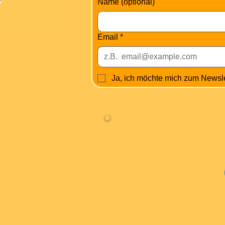
Versandkosten
Name (optional)
Über Mich
Email
*
Ja, ich möchte mich zum Newsl
Fa