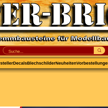
steller
Decals
Blechschilder
Neuheiten
Vorbestellunge