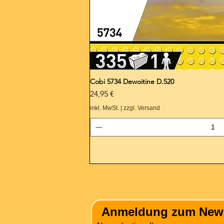
Cobi 5734 Dewoitine D.520
Preis
24,95 €
inkl. MwSt.
|
zzgl. Versand
nformation
Anmeldung zum Newsle