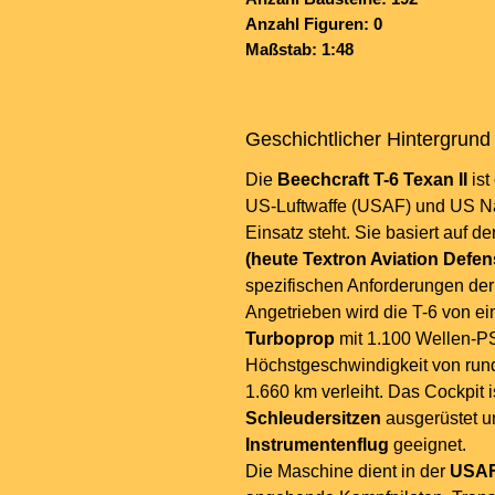
Anzahl Figuren: 0
Maßstab: 1:48
Geschichtlicher Hintergrund
Die
Beechcraft T-6 Texan II
ist
US-Luftwaffe (USAF) und US Na
Einsatz steht. Sie basiert auf de
(heute Textron Aviation Defen
spezifischen Anforderungen der U
Angetrieben wird die T-6 von e
Turboprop
mit 1.100 Wellen-P
Höchstgeschwindigkeit von ru
1.660 km verleiht. Das Cockpit i
Schleudersitzen
ausgerüstet un
Instrumentenflug
geeignet.
Die Maschine dient in der
USAF 