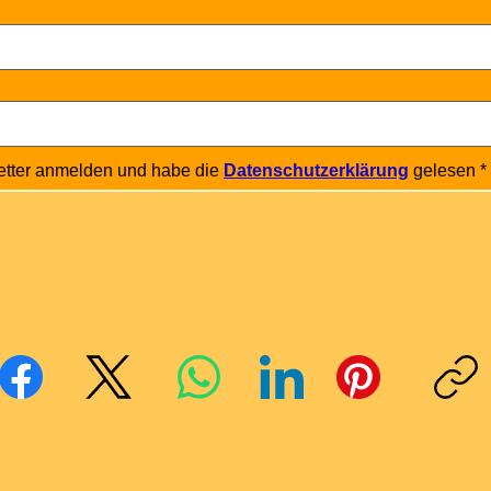
etter anmelden und habe die 
Datenschutzerklärung
 gelesen
*
Mit Freunden teilen
cebook
X (Twitter)
WhatsApp
LinkedIn
Pinterest
Link kopie