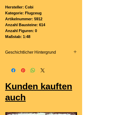
Hersteller: Cobi
Kategorie: Flugzeug
Artikelnummer: 5912
Anzahl Bausteine: 614
Anzahl Figuren: 0
Maßstab: 1:48
Geschichtlicher Hintergrund
Die
Lockheed Martin F-35B
Lightning II
des
Marine Fighter Attack
Squadron 121 (VMFA-121 „Green
Knights“)
Kunden kauften
waren die ersten
STOVL
-fähigen F-35
der US-Streitkräfte, die in den aktiven
auch
Dienst gingen.
VMFA-121 wurde am
28. November
2012
als erste operationelle F-35B-