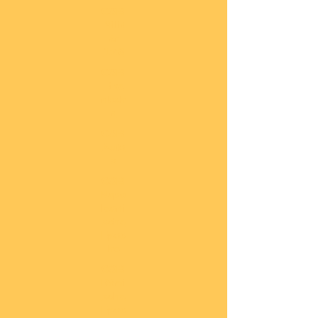
COBI
Milit
är
1:48
COBI
Eise
nbah
n
COBI
Auto
s
COBI
Napo
leoni
sche
Epoc
he
COBI
Römi
sche
Epoc