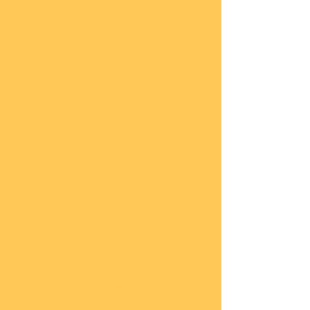
lung
en
Sond
eran
gebo
te
Katal
oge
COBI
Neuh
eiten
COBI
1.WK
COBI
2.WK
COBI
Milit
är
nach
45