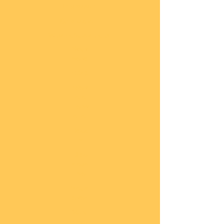
Impressum
Datenschutz
Widerrufsbelehrung
Start
seite
COBI
Weit
ere
Herst
eller
Deca
ls
Blec
hsch
ilder
Neuh
eiten
Vorb
estel