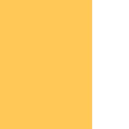
he
COBI
Actio
n
Tow
n
COBI
Titan
ic
COBI
2.WK
Panz
er
COBI
2.WK
Flug
zeug
e
COBI
2.WK
Schif