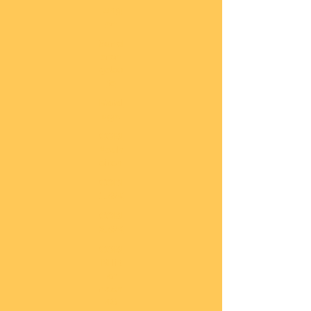
lung
en
Sond
eran
gebo
te
Katal
oge
COBI
Neuh
eiten
COBI
1.WK
COBI
2.WK
COBI
Milit
är
nach
45