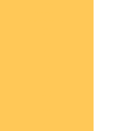
Impressum
Datenschutz
Widerrufsbelehrung
Start
seite
COBI
Weit
ere
Herst
eller
Deca
ls
Blec
hsch
ilder
Neuh
eiten
Vorb
estel