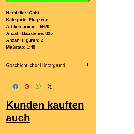
Hersteller: Cobi
Kategorie: Flugzeug
Artikelnummer: 5920
Anzahl Bausteine: 825
Anzahl Figuren: 2
Maßstab: 1:48
Geschichtlicher Hintergrund
Im Film
„Top Gun“
wurde die
Grumman F-14 Tomcat
in der Rolle
des
„Bandit“
als gegnerisches
Flugzeug dargestellt – obwohl die US
Kunden kauften
Navy in Wirklichkeit keine Tomcats als
Feinddarsteller einsetzte.
auch
Für die Dreharbeiten wurden echte F-
14A der Navy genutzt, die mit einer