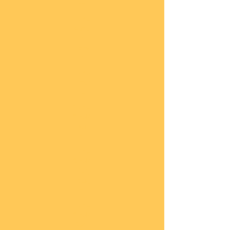
he
COBI
Actio
n
Tow
n
COBI
Titan
ic
COBI
2.WK
Panz
er
COBI
2.WK
Flug
zeug
e
COBI
2.WK
Schif