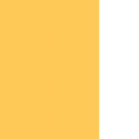
COBI
Milit
är
1:48
COBI
Eise
nbah
n
COBI
Auto
s
COBI
Napo
leoni
sche
Epoc
he
COBI
Römi
sche
Epoc