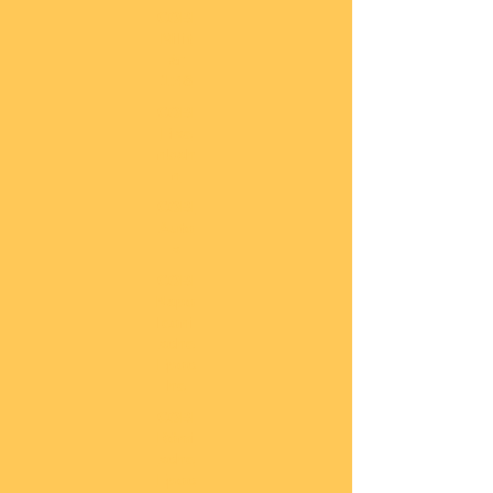
COBI
Milit
är
1:48
COBI
Eise
nbah
n
COBI
Auto
s
COBI
Napo
leoni
sche
Epoc
he
COBI
Römi
sche
Epoc