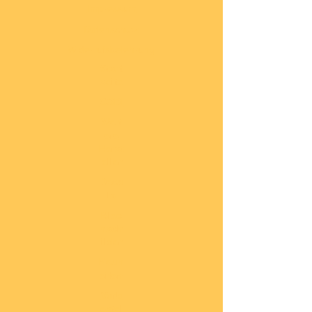
Impressum
Datenschutz
Widerrufsbelehrung
Start
seite
COBI
Weit
ere
Herst
eller
Deca
ls
Blec
hsch
ilder
Neuh
eiten
Vorb
estel