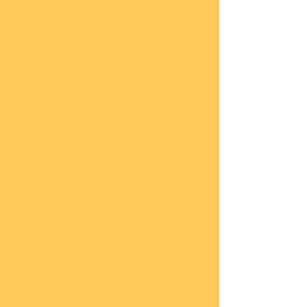
lung
en
Sond
eran
gebo
te
Katal
oge
COBI
Neuh
eiten
COBI
1.WK
COBI
2.WK
COBI
Milit
är
nach
45