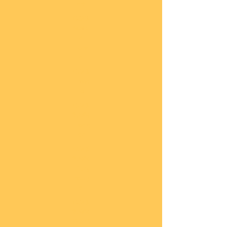
he
COBI
Actio
n
Tow
n
COBI
Titan
ic
COBI
2.WK
Panz
er
COBI
2.WK
Flug
zeug
e
COBI
2.WK
Schif