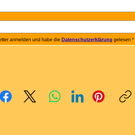
etter anmelden und habe die 
Datenschutzerklärung
 gelesen
*
Mit Freunden teilen
cebook
X (Twitter)
WhatsApp
LinkedIn
Pinterest
Link kopie