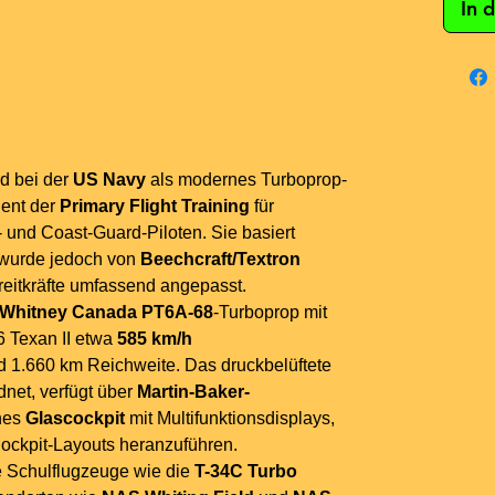
In 
d bei der
US Navy
als modernes Turboprop-
ient der
Primary Flight Training
für
 und Coast-Guard-Piloten. Sie basiert
, wurde jedoch von
Beechcraft/Textron
reitkräfte umfassend angepasst.
& Whitney Canada PT6A-68
-Turboprop mit
6 Texan II etwa
585 km/h
 1.660 km Reichweite. Das druckbelüftete
dnet, verfügt über
Martin-Baker-
nes
Glascockpit
mit Multifunktionsdisplays,
 Cockpit-Layouts heranzuführen.
re Schulflugzeuge wie die
T-34C Turbo