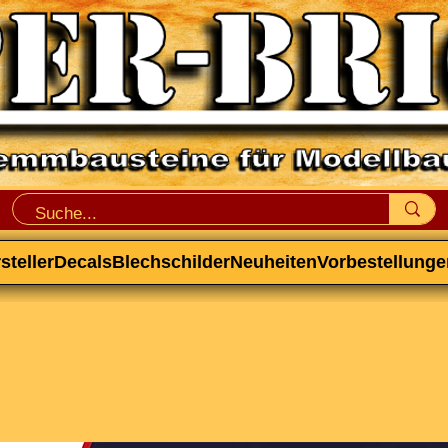
steller
Decals
Blechschilder
Neuheiten
Vorbestellunge