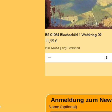
BS 01054 Blechschild 1.Weltkrieg 09
Preis
11,95 €
inkl. MwSt.
|
zzgl. Versand
nformation
Anmeldung zum Newsle
Versandkosten
Name (optional)