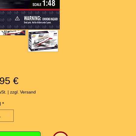
Preis
95 €
wSt.
|
zzgl. Versand
l
*