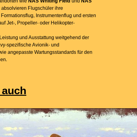
tandorten wie
NAS Whiting Field
und
NAS
 absolvieren Flugschüler ihre
 Formationsflug, Instrumentenflug und ersten
uf Jet-, Propeller- oder Helikopter-
 Leistung und Ausstattung weitgehend der
vy-spezifische Avionik- und
ie angepasste Wartungsstandards für den
en.
 auch