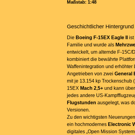
Maßstab: 1:48
Geschichtlicher Hintergrund
Die
Boeing F-15EX Eagle II
ist
Familie und wurde als
Mehrzwe
entwickelt, um alternde F-15C/D
kombiniert die bewährte Plattfo
Waffenintegration und erhöhter
Angetrieben von zwei
General 
mit je 13.154 kp Trockenschub (
15EX
Mach 2,5+
und kann über 
jedes andere US-Kampfflugzeug. 
Flugstunden
ausgelegt, was dop
Versionen.
Zu den wichtigsten Neuerunge
ein hochmodernes
Electronic
digitales „Open Mission Systems