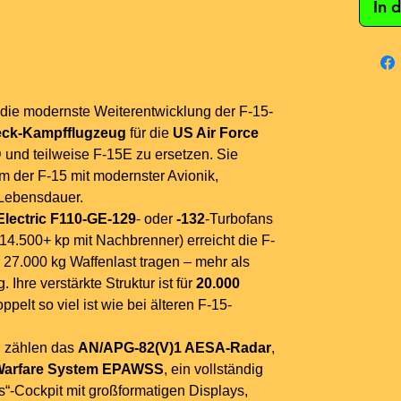
In 
 die modernste Weiterentwicklung der F-15-
ck-Kampfflugzeug
für die
US Air Force
 und teilweise F-15E zu ersetzen. Sie
rm der F-15 mit modernster Avionik,
 Lebensdauer.
Electric F110-GE-129
- oder
-132
-Turbofans
14.500+ kp mit Nachbrenner) erreicht die F-
27.000 kg Waffenlast tragen – mehr als
Ihre verstärkte Struktur ist für
20.000
pelt so viel ist wie bei älteren F-15-
n zählen das
AN/APG-82(V)1 AESA-Radar
,
 Warfare System EPAWSS
, ein vollständig
“-Cockpit mit großformatigen Displays,