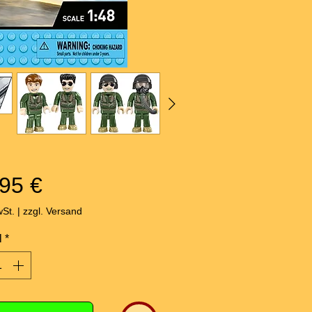
Preis
95 €
wSt.
|
zzgl. Versand
l
*