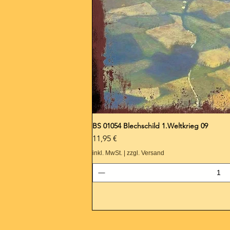
BS 01054 Blechschild 1.Weltkrieg 09
Preis
11,95 €
inkl. MwSt.
|
zzgl. Versand