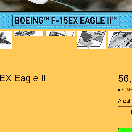
EX Eagle II
56,
inkl. M
Anzah