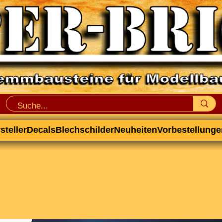
steller
Decals
Blechschilder
Neuheiten
Vorbestellunge