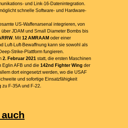
unikations- und Link-16-Datenintegration.
rmöglicht schnelle Software- und Hardware-
samte US-Waffenarsenal integrieren, von
X
über JDAM und Small Diameter Bombs bis
ARRW
. Mit
12 AMRAAM
oder einer
d Luft-Luft-Bewaffnung kann sie sowohl als
 Deep-Strike-Plattform fungieren.
am
2. Februar 2021
statt, die ersten Maschinen
n Eglin AFB und die
142nd Fighter Wing
der
r allem dort eingesetzt werden, wo die USAF
chweite und sofortige Einsatzfähigkeit
g zu F-35A und F-22.
 auch