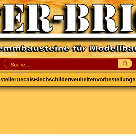
steller
Decals
Blechschilder
Neuheiten
Vorbestellunge