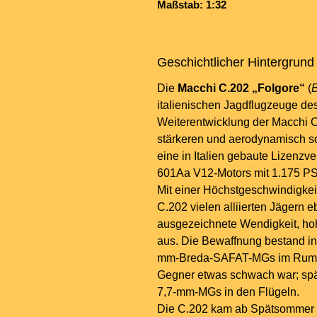
Maßstab: 1:32
Geschichtlicher Hintergrund
Die
Macchi C.202 „Folgore“
(
B
italienischen Jagdflugzeuge des
Weiterentwicklung der Macchi C.
stärkeren und aerodynamisch 
eine in Italien gebaute Lizenz
601Aa V12-Motors mit 1.175 PS
Mit einer Höchstgeschwindigkei
C.202 vielen alliierten Jägern e
ausgezeichnete Wendigkeit, hohe
aus. Die Bewaffnung bestand in 
mm-Breda-SAFAT-MGs im Rumpf
Gegner etwas schwach war; spät
7,7-mm-MGs in den Flügeln.
Die C.202 kam ab Spätsommer 19