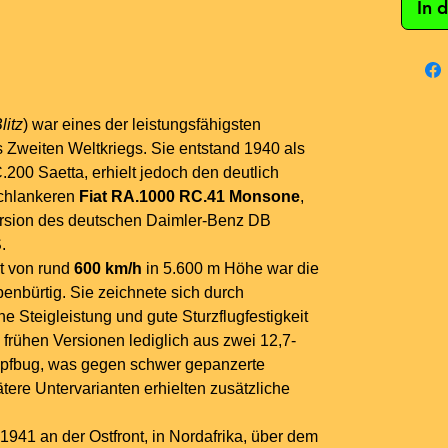
In 
litz
) war eines der leistungsfähigsten
 Zweiten Weltkriegs. Sie entstand 1940 als
200 Saetta, erhielt jedoch den deutlich
schlankeren
Fiat RA.1000 RC.41 Monsone
,
version des deutschen Daimler-Benz DB
.
t von rund
600 km/h
in 5.600 m Höhe war die
benbürtig. Sie zeichnete sich durch
 Steigleistung und gute Sturzflugfestigkeit
frühen Versionen lediglich aus zwei 12,7-
bug, was gegen schwer gepanzerte
ere Untervarianten erhielten zusätzliche
41 an der Ostfront, in Nordafrika, über dem