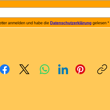
etter anmelden und habe die 
Datenschutzerklärung
 gelesen
*
Mit Freunden teilen
cebook
X (Twitter)
WhatsApp
LinkedIn
Pinterest
Link kopie