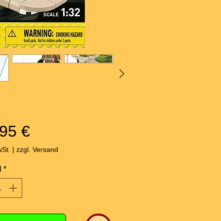
Preis
95 €
wSt.
|
zzgl. Versand
l
*