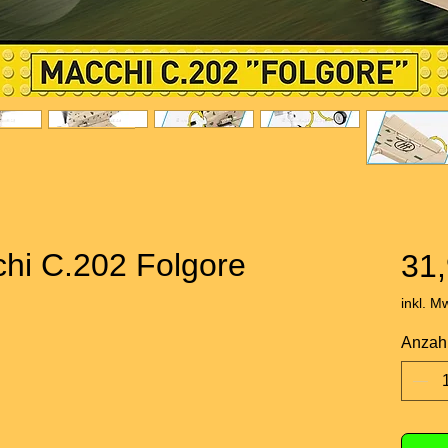
hi C.202 Folgore
31,
inkl. M
Anzah