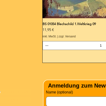
BS 01054 Blechschild 1.Weltkrieg 09
Preis
11,95 €
inkl. MwSt.
|
zzgl. Versand
nformation
Anmeldung zum Newsle
Versandkosten
Name (optional)
Über Mich