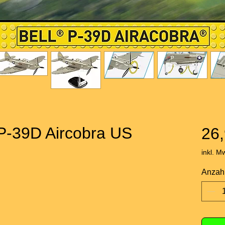
 P-39D Aircobra US
26,
inkl. M
Anzah