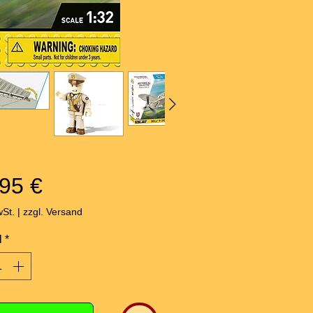
Preis
95 €
wSt.
|
zzgl. Versand
l
*