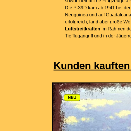
sowohl feindliche Flugzeuge al
Die P-39D kam ab 1941 bei de
Neuguinea und auf Guadalcanal
erfolgreich, fand aber große W
Luftstreitkräften
im Rahmen des
Tiefflugangriff und in der Jäger
Kunden kauften
NEU