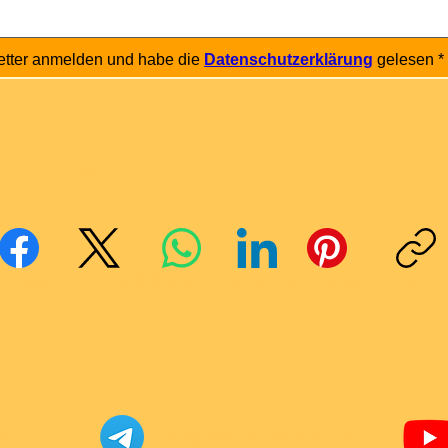
etter anmelden und habe die 
Datenschutzerklärung
 gelesen
*
Mit Freunden teilen
cebook
X (Twitter)
WhatsApp
LinkedIn
Pinterest
Link kopie
Telegram Super-Bricks
Bricks