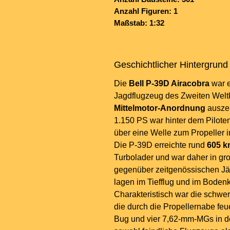
Anzahl Figuren: 1
Maßstab: 1:32
Geschichtlicher Hintergrund
Die
Bell P-39D Airacobra
war e
Jagdflugzeug des Zweiten Weltk
Mittelmotor-Anordnung
auszei
1.150 PS war hinter dem Piloten
über eine Welle zum Propeller 
Die P-39D erreichte rund
605 k
Turbolader und war daher in gr
gegenüber zeitgenössischen Jäg
lagen im Tiefflug und im Boden
Charakteristisch war die schw
die durch die Propellernabe fe
Bug und vier 7,62-mm-MGs in de