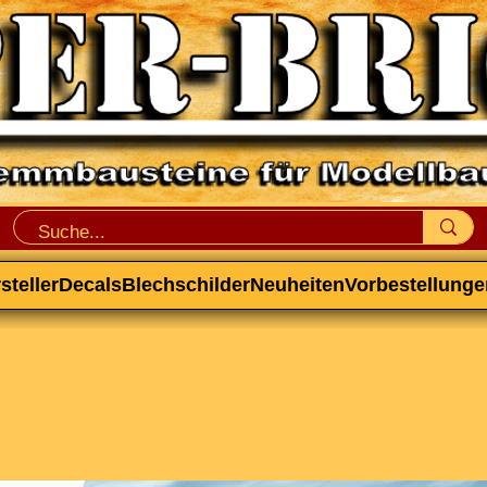
steller
Decals
Blechschilder
Neuheiten
Vorbestellunge