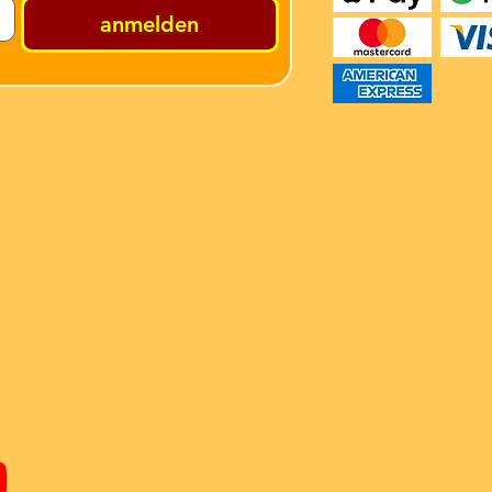
anmelden
ren
Youtube Super-Bricks