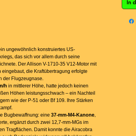
In 
in ungewöhnlich konstruiertes US-
riegs, das sich vor allem durch seine
chnete. Der Allison V-1710-35 V12-Motor mit
 eingebaut, die Kraftübertragung erfolgte
in der Flugzeugnase.
m/h
in mittlerer Höhe, hatte jedoch keinen
oßen Höhen leistungsschwach – ein Nachteil
ern wie der P-51 oder Bf 109. Ihre Stärken
kampf.
ere Bugbewaffnung: eine
37-mm-M4-Kanone
,
uerte, ergänzt durch zwei 12,7-mm-MGs im
n Tragflächen. Damit konnte die Airacobra