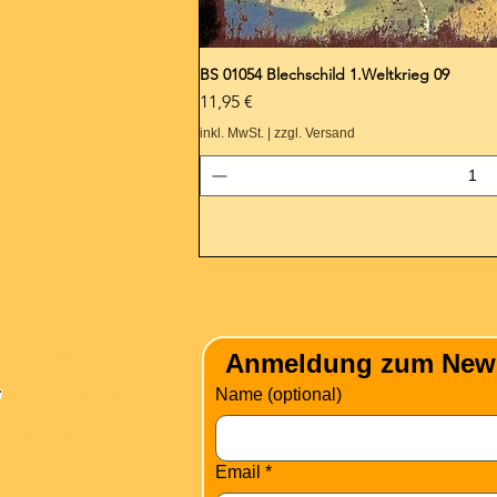
BS 01054 Blechschild 1.Weltkrieg 09
Preis
11,95 €
inkl. MwSt.
|
zzgl. Versand
nformation
Anmeldung zum Newsle
Versandkosten
Name (optional)
Über Mich
Email
*