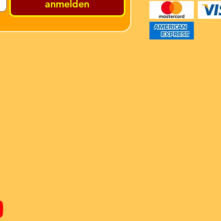
anmelden
ren
Youtube Super-Bricks