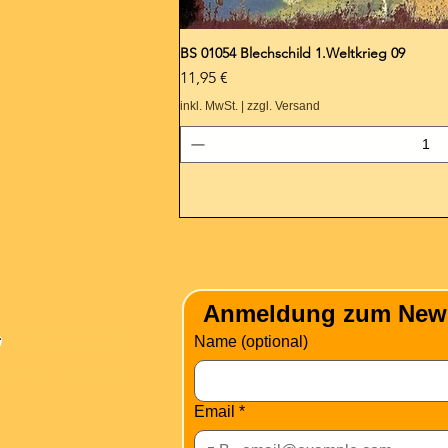
BS 01054 Blechschild 1.Weltkrieg 09
Preis
11,95 €
inkl. MwSt.
|
zzgl. Versand
nformation
Anmeldung zum Newsle
Versandkosten
Name (optional)
Über Mich
Email
*