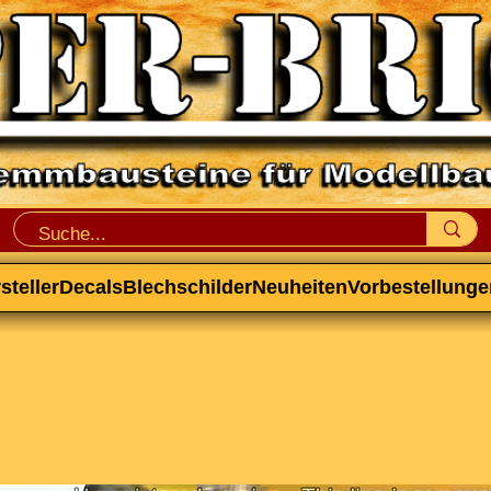
steller
Decals
Blechschilder
Neuheiten
Vorbestellunge