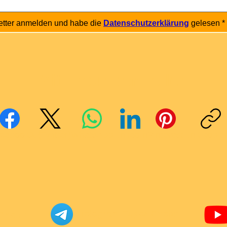
etter anmelden und habe die 
Datenschutzerklärung
 gelesen
*
Mit Freunden teilen
cebook
X (Twitter)
WhatsApp
LinkedIn
Pinterest
Link kopie
Telegram Super-Bricks
Bricks