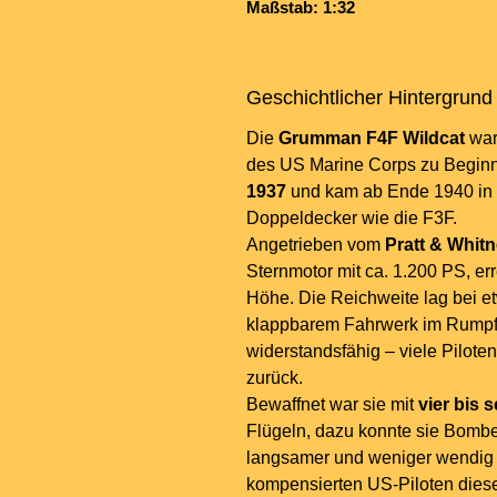
Maßstab: 1:32
Geschichtlicher Hintergrund
Die
Grumman F4F Wildcat
war
des US Marine Corps zu Beginn 
1937
und kam ab Ende 1940 in Se
Doppeldecker wie die F3F.
Angetrieben vom
Pratt & Whit
Sternmotor mit ca. 1.200 PS, er
Höhe. Die Reichweite lag bei et
klappbarem Fahrwerk im Rumpf 
widerstandsfähig – viele Pilote
zurück.
Bewaffnet war sie mit
vier bis
Flügeln, dazu konnte sie Bombe
langsamer und weniger wendig 
kompensierten US-Piloten diese