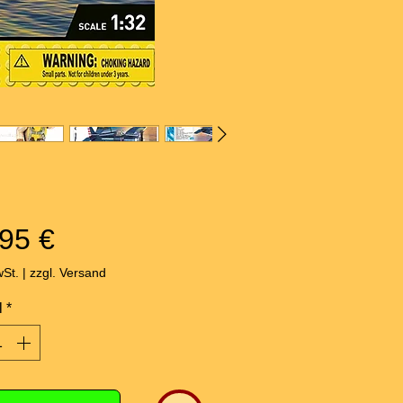
Preis
95 €
wSt.
|
zzgl. Versand
l
*