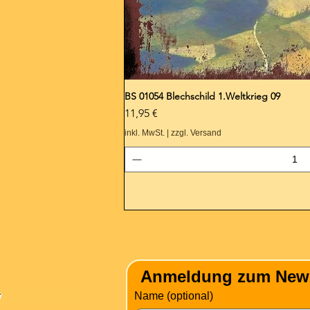
BS 01054 Blechschild 1.Weltkrieg 09
Preis
11,95 €
inkl. MwSt.
|
zzgl. Versand
nformation
Anmeldung zum Newsle
Versandkosten
Name (optional)