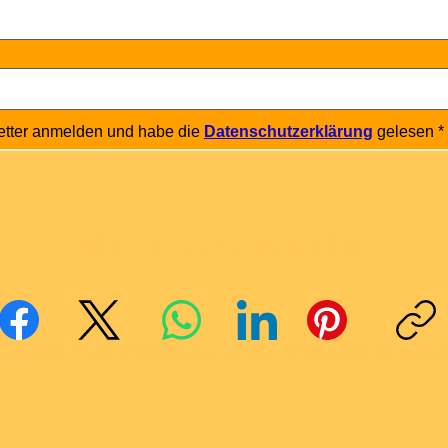
etter anmelden und habe die 
Datenschutzerklärung
 gelesen
*
Mit Freunden teilen
cebook
X (Twitter)
WhatsApp
LinkedIn
Pinterest
Link kopie