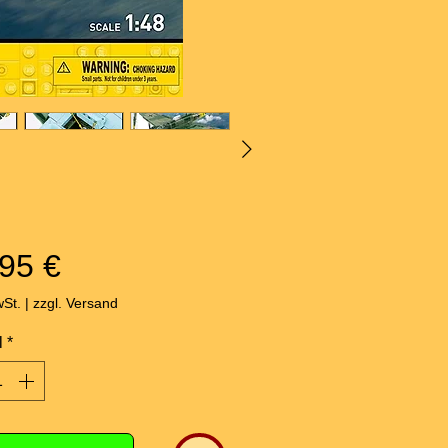
Preis
95 €
wSt.
|
zzgl. Versand
l
*