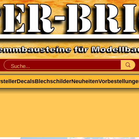
steller
Decals
Blechschilder
Neuheiten
Vorbestellunge