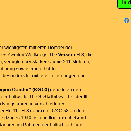
In 
er wichtigsten mittleren Bomber der
des Zweiten Weltkriegs. Die
Version H-3
, die
m, verfügte über stärkere Jumo-211-Motoren,
affnung sowie eine erhöhte
besonders für mittlere Entfernungen und
gion Condor“ (KG 53)
gehörte zu den
der Luftwaffe. Die
9. Staffel
war Teil der III.
 Kriegsjahren in verschiedenen
der He 111 H-3 nahm die 9./KG 53 an den
feldzuges 1940 teil und flog anschließend
itannien im Rahmen der Luftschlacht um