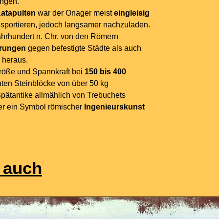
ungen.
atapulten
war der Onager meist
eingleisig
ansportieren, jedoch langsamer nachzuladen.
ahrhundert n. Chr. von den Römern
rungen
gegen befestigte Städte als auch
 heraus.
röße und Spannkraft bei
150 bis 400
ten Steinblöcke von über 50 kg
Spätantike allmählich von Trebuchets
er ein Symbol römischer
Ingenieurskunst
 auch