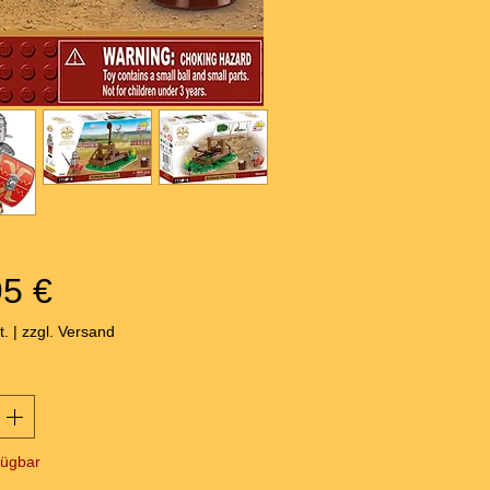
Preis
95 €
t.
|
zzgl. Versand
fügbar