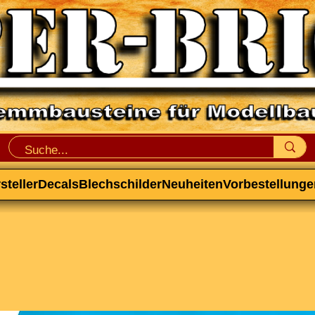
steller
Decals
Blechschilder
Neuheiten
Vorbestellunge