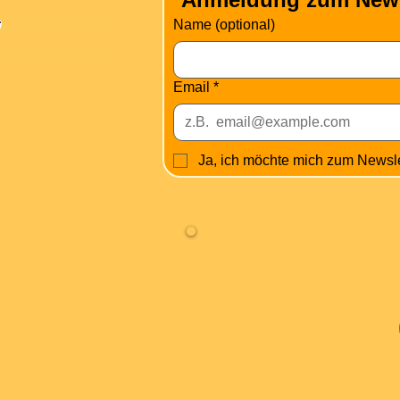
Versandkosten
Name (optional)
Über Mich
Email
*
Ja, ich möchte mich zum Newsl
Fa