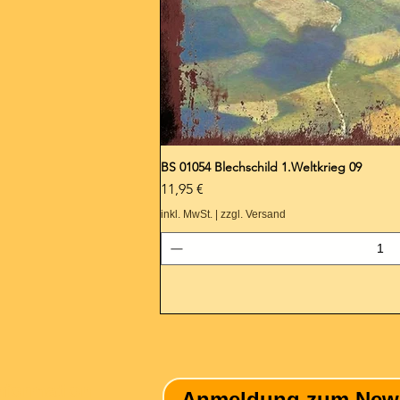
BS 01054 Blechschild 1.Weltkrieg 09
Preis
11,95 €
inkl. MwSt.
|
zzgl. Versand
nformation
Anmeldung zum Newsle