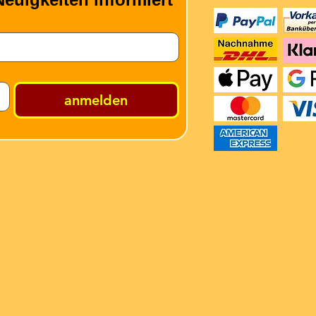
anmelden
ren