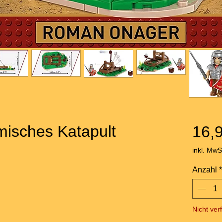
isches Katapult
16,
inkl. MwS
Anzahl
*
Nicht ver