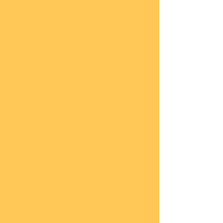
Impressum
Datenschutz
Widerrufsbelehrung
Start
seite
COBI
Weit
ere
Herst
eller
Deca
ls
Blec
hsch
ilder
Neuh
eiten
Vorb
estel