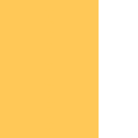
COBI
Milit
är
1:48
COBI
Eise
nbah
n
COBI
Auto
s
COBI
Napo
leoni
sche
Epoc
he
COBI
Römi
sche
Epoc