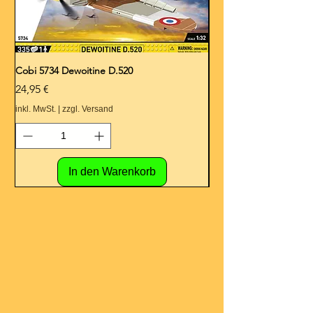
Cobi 5734 Dewoitine D.520
Cobi 5728 Hawker Hurr
Preis
Preis
24,95 €
24,95 €
inkl. MwSt.
|
zzgl. Versand
inkl. MwSt.
In den Warenkorb