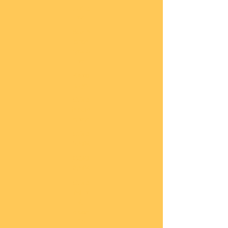
lung
en
Sond
eran
gebo
te
Katal
oge
COBI
Neuh
eiten
COBI
1.WK
COBI
2.WK
COBI
Milit
är
nach
45