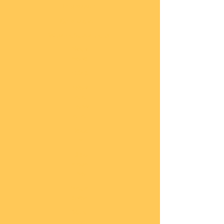
Impressum
Datenschutz
Widerrufsbelehrung
Start
seite
COBI
Weit
ere
Herst
eller
Deca
ls
Blec
hsch
ilder
Neuh
eiten
Vorb
estel