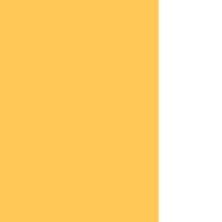
he
COBI
Actio
n
Tow
n
COBI
Titan
ic
COBI
2.WK
Panz
er
COBI
2.WK
Flug
zeug
e
COBI
2.WK
Schif