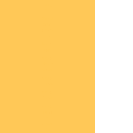
lung
en
Sond
eran
gebo
te
Katal
oge
COBI
Neuh
eiten
COBI
1.WK
COBI
2.WK
COBI
Milit
är
nach
45