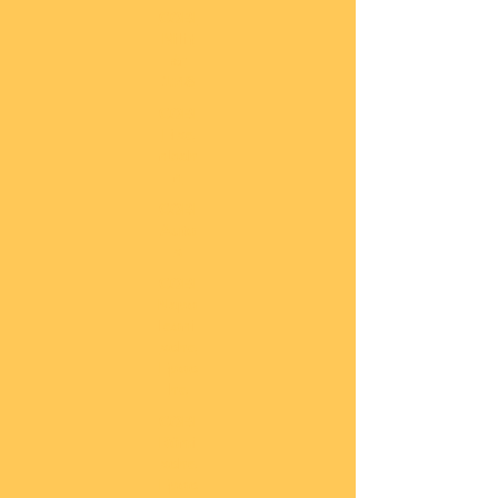
COBI
Milit
är
1:48
COBI
Eise
nbah
n
COBI
Auto
s
COBI
Napo
leoni
sche
Epoc
he
COBI
Römi
sche
Epoc