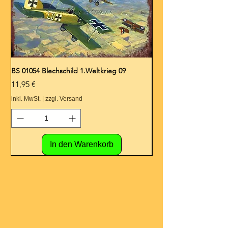
BS 01054 Blechschild 1.Weltkrieg 09
BS 01053 Blechschild 1.
Preis
Preis
11,95 €
11,95 €
inkl. MwSt.
|
zzgl. Versand
inkl. MwSt.
In den Warenkorb