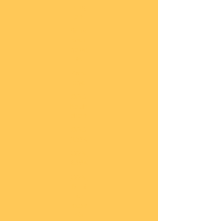
lung
en
Sond
eran
gebo
te
Katal
oge
COBI
Neuh
eiten
COBI
1.WK
COBI
2.WK
COBI
Milit
är
nach
45