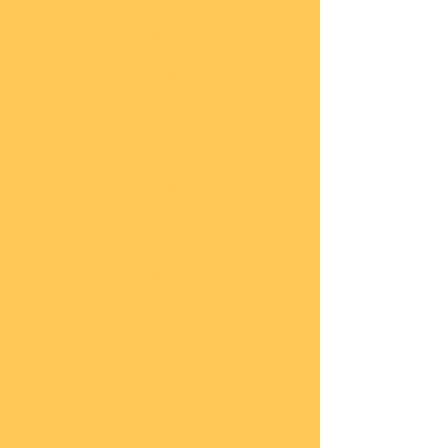
COBI
Milit
är
1:48
COBI
Eise
nbah
n
COBI
Auto
s
COBI
Napo
leoni
sche
Epoc
he
COBI
Römi
sche
Epoc