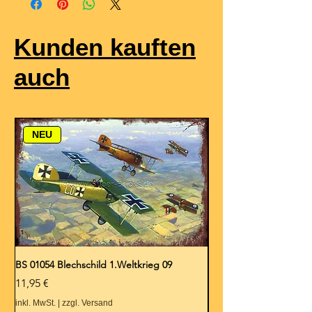
Kunden kauften
auch
NEU
BS 01054 Blechschild 1.Weltkrieg 09
BS 01053 Blechschild 1.
Preis
Preis
11,95 €
11,95 €
inkl. MwSt.
|
zzgl. Versand
inkl. MwSt.