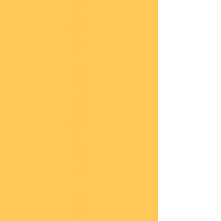
he
COBI
Actio
n
Tow
n
COBI
Titan
ic
COBI
2.WK
Panz
er
COBI
2.WK
Flug
zeug
e
COBI
2.WK
Schif