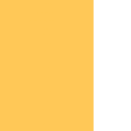
Impressum
Datenschutz
Widerrufsbelehrung
Start
seite
COBI
Weit
ere
Herst
eller
Deca
ls
Blec
hsch
ilder
Neuh
eiten
Vorb
estel