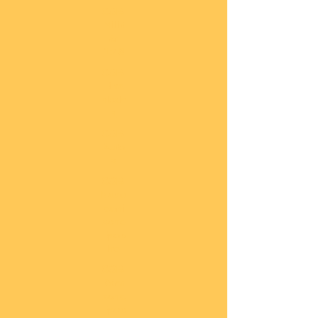
COBI
Milit
är
1:48
COBI
Eise
nbah
n
COBI
Auto
s
COBI
Napo
leoni
sche
Epoc
he
COBI
Römi
sche
Epoc