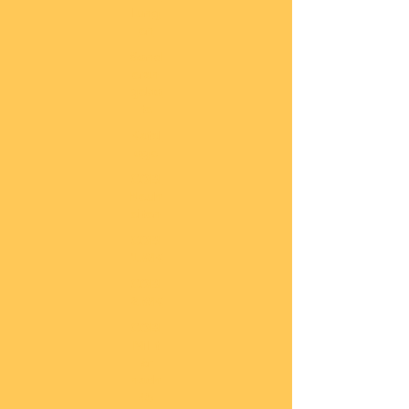
lung
en
Sond
eran
gebo
te
Katal
oge
COBI
Neuh
eiten
COBI
1.WK
COBI
2.WK
COBI
Milit
är
nach
45