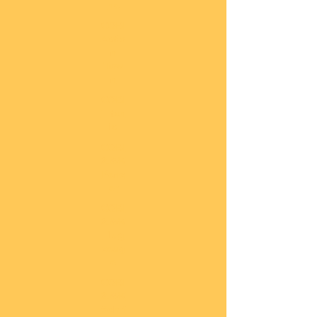
he
COBI
Actio
n
Tow
n
COBI
Titan
ic
COBI
2.WK
Panz
er
COBI
2.WK
Flug
zeug
e
COBI
2.WK
Schif