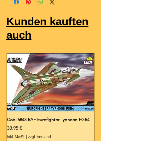
Kunden kauften
auch
Cobi 5843 RAF Eurofighter Typhoon FGR4
BS 01054 Blechschild 1.
Preis
Preis
38,95 €
11,95 €
inkl. MwSt.
|
zzgl. Versand
inkl. MwSt.