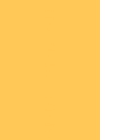
he
COBI
Actio
n
Tow
n
COBI
Titan
ic
COBI
2.WK
Panz
er
COBI
2.WK
Flug
zeug
e
COBI
2.WK
Schif