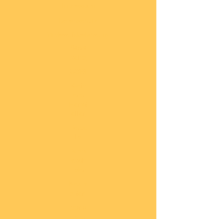
Impressum
Datenschutz
Widerrufsbelehrung
Start
seite
COBI
Weit
ere
Herst
eller
Deca
ls
Blec
hsch
ilder
Neuh
eiten
Vorb
estel