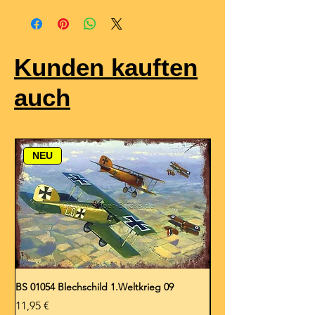
Kunden kauften
auch
NEU
BS 01054 Blechschild 1.Weltkrieg 09
BS 01053 Blechschild 1.
Preis
Preis
11,95 €
11,95 €