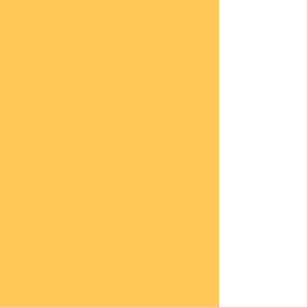
lung
en
Sond
eran
gebo
te
Katal
oge
COBI
Neuh
eiten
COBI
1.WK
COBI
2.WK
COBI
Milit
är
nach
45