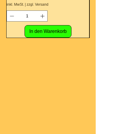
inkl. MwSt.
|
zzgl. Versand
inkl. MwSt.
In den Warenkorb