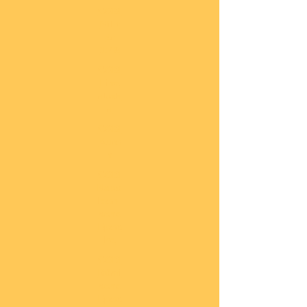
COBI
Milit
är
1:48
COBI
Eise
nbah
n
COBI
Auto
s
COBI
Napo
leoni
sche
Epoc
he
COBI
Römi
sche
Epoc