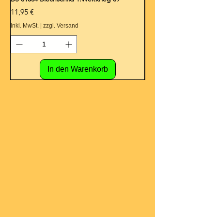
Preis
Preis
11,95 €
11,95 €
inkl. MwSt.
|
zzgl. Versand
inkl. MwSt.
In den Warenkorb