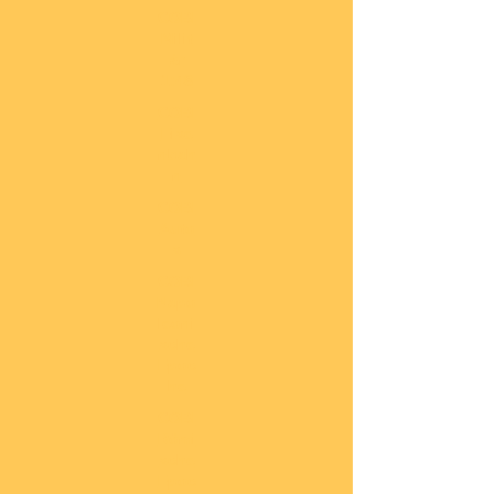
COBI
Milit
är
1:48
COBI
Eise
nbah
n
COBI
Auto
s
COBI
Napo
leoni
sche
Epoc
he
COBI
Römi
sche
Epoc