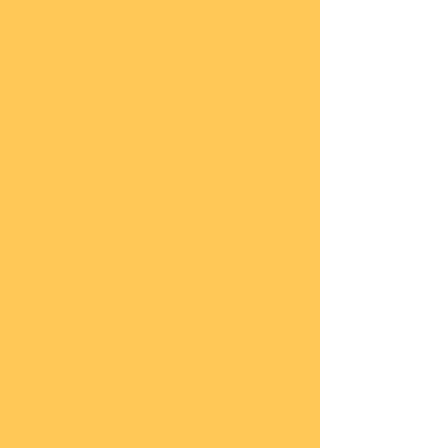
lung
en
Sond
eran
gebo
te
Katal
oge
COBI
Neuh
eiten
COBI
1.WK
COBI
2.WK
COBI
Milit
är
nach
45