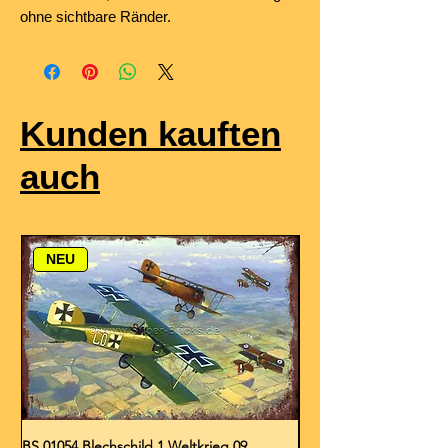
ohne sichtbare Ränder.
Kunden kauften
auch
NEU
BS 01054 Blechschild 1.Weltkrieg 09
BS 01053 Blechschild 1.