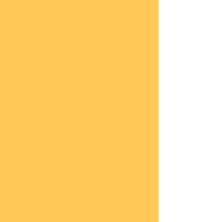
he
COBI
Actio
n
Tow
n
COBI
Titan
ic
COBI
2.WK
Panz
er
COBI
2.WK
Flug
zeug
e
COBI
2.WK
Schif