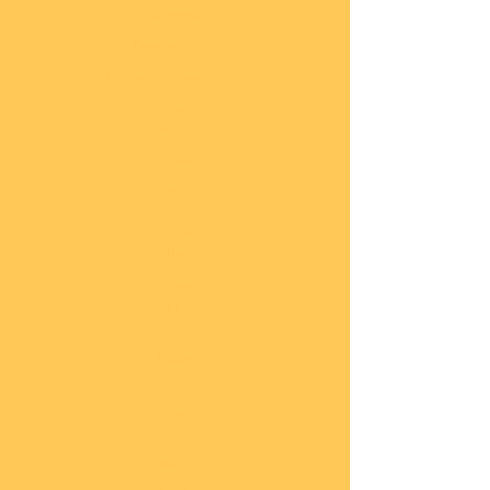
Impressum
Datenschutz
Widerrufsbelehrung
Start
seite
COBI
Weit
ere
Herst
eller
Deca
ls
Blec
hsch
ilder
Neuh
eiten
Vorb
estel