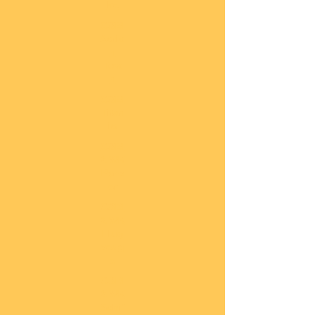
he
COBI
Actio
n
Tow
n
COBI
Titan
ic
COBI
2.WK
Panz
er
COBI
2.WK
Flug
zeug
e
COBI
2.WK
Schif