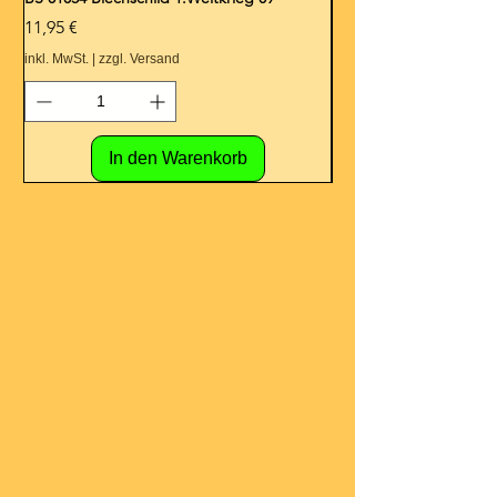
Preis
Preis
11,95 €
11,95 €
inkl. MwSt.
|
zzgl. Versand
inkl. MwSt.
In den Warenkorb