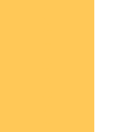
lung
en
Sond
eran
gebo
te
Katal
oge
COBI
Neuh
eiten
COBI
1.WK
COBI
2.WK
COBI
Milit
är
nach
45