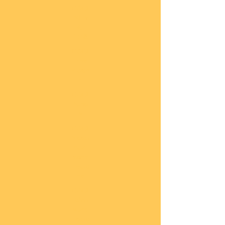
COBI
Milit
är
1:48
COBI
Eise
nbah
n
COBI
Auto
s
COBI
Napo
leoni
sche
Epoc
he
COBI
Römi
sche
Epoc