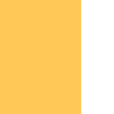
Impressum
Datenschutz
Widerrufsbelehrung
Start
seite
COBI
Weit
ere
Herst
eller
Deca
ls
Blec
hsch
ilder
Neuh
eiten
Vorb
estel