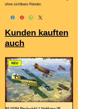
ohne sichtbare Ränder.
Kunden kauften
auch
NEU
BS 01054 Blechschild 1.Weltkrieg 09
BS 01053 Blechschild 1.