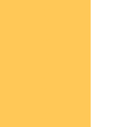
COBI
Milit
är
1:48
COBI
Eise
nbah
n
COBI
Auto
s
COBI
Napo
leoni
sche
Epoc
he
COBI
Römi
sche
Epoc