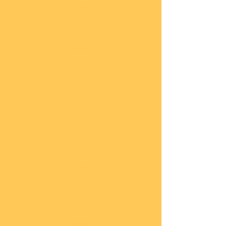
Impressum
Datenschutz
Widerrufsbelehrung
Start
seite
COBI
Weit
ere
Herst
eller
Deca
ls
Blec
hsch
ilder
Neuh
eiten
Vorb
estel