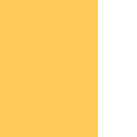
lung
en
Sond
eran
gebo
te
Katal
oge
COBI
Neuh
eiten
COBI
1.WK
COBI
2.WK
COBI
Milit
är
nach
45