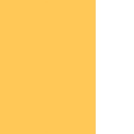
he
COBI
Actio
n
Tow
n
COBI
Titan
ic
COBI
2.WK
Panz
er
COBI
2.WK
Flug
zeug
e
COBI
2.WK
Schif