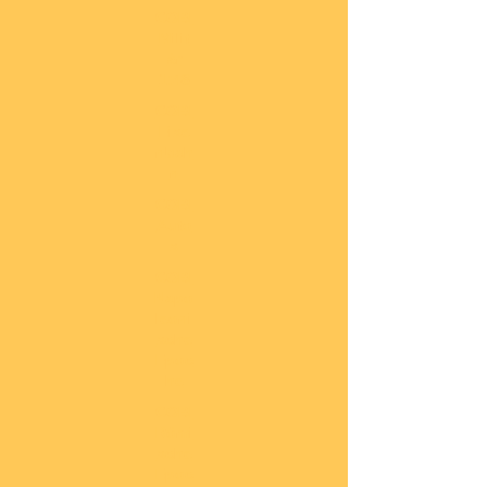
COBI
Milit
är
1:48
COBI
Eise
nbah
n
COBI
Auto
s
COBI
Napo
leoni
sche
Epoc
he
COBI
Römi
sche
Epoc