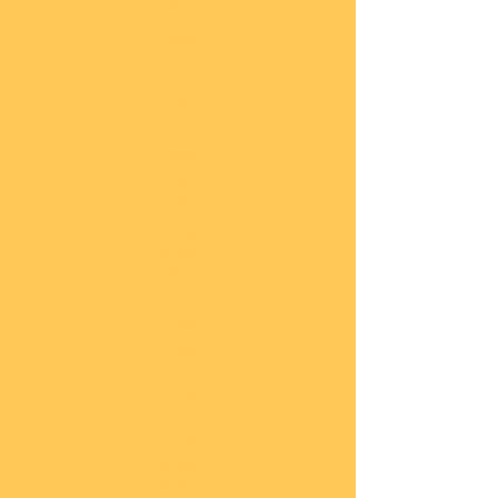
he
COBI
Actio
n
Tow
n
COBI
Titan
ic
COBI
2.WK
Panz
er
COBI
2.WK
Flug
zeug
e
COBI
2.WK
Schif