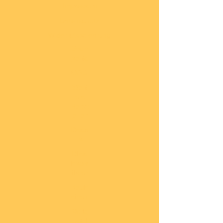
Impressum
Datenschutz
Widerrufsbelehrung
Start
seite
COBI
Weit
ere
Herst
eller
Deca
ls
Blec
hsch
ilder
Neuh
eiten
Vorb
estel