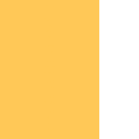
lung
en
Sond
eran
gebo
te
Katal
oge
COBI
Neuh
eiten
COBI
1.WK
COBI
2.WK
COBI
Milit
är
nach
45