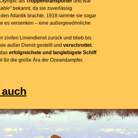
Olympic
als
Truppentransporter
und war
iable“
bekannt, da sie zuverlässig
den Atlantik brachte. 1918 rammte sie sogar
te es versenken – eine außergewöhnliche
n zivilen Liniendienst zurück und blieb bis
sie außer Dienst gestellt und
verschrottet
.
 das
erfolgreichste und langlebigste Schiff
l für die große Ära der Ozeandampfer.
 auch