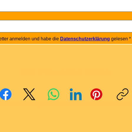
etter anmelden und habe die 
Datenschutzerklärung
 gelesen
*
Mit Freunden teilen
cebook
X (Twitter)
WhatsApp
LinkedIn
Pinterest
Link kopie