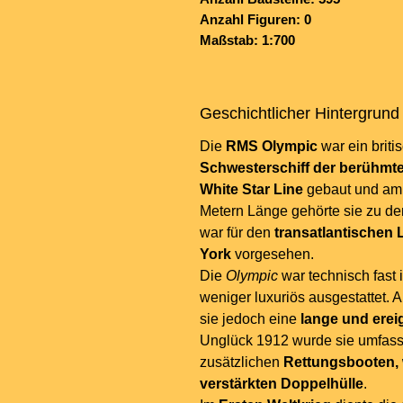
Anzahl Figuren: 0
Maßstab: 1:700
Geschichtlicher Hintergrund
Die
RMS Olympic
war ein brit
Schwesterschiff der berühmte
White Star Line
gebaut und am 1
Metern Länge gehörte sie zu den
war für den
transatlantischen
York
vorgesehen.
Die
Olympic
war technisch fast 
weniger luxuriös ausgestattet. 
sie jedoch eine
lange und erei
Unglück 1912 wurde sie umfasse
zusätzlichen
Rettungsbooten, 
verstärkten Doppelhülle
.