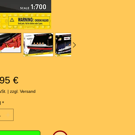
Preis
95 €
wSt.
|
zzgl. Versand
l
*