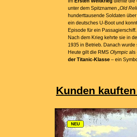
Im
Ersten Weltkrieg
diente die
unter dem Spitznamen
„Old Rel
hunderttausende Soldaten über 
ein deutsches U-Boot und konn
Episode für ein Passagierschiff.
Nach dem Krieg kehrte sie in de
1935 in Betrieb. Danach wurde 
Heute gilt die RMS
Olympic
als
der Titanic-Klasse
– ein Symbo
Kunden kauften
NEU