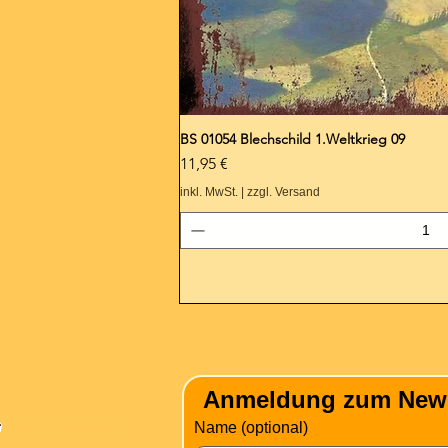
BS 01054 Blechschild 1.Weltkrieg 09
Preis
11,95 €
inkl. MwSt.
|
zzgl. Versand
nformation
Anmeldung zum Newsle
Versandkosten
Name (optional)