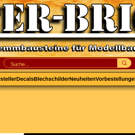
steller
Decals
Blechschilder
Neuheiten
Vorbestellunge