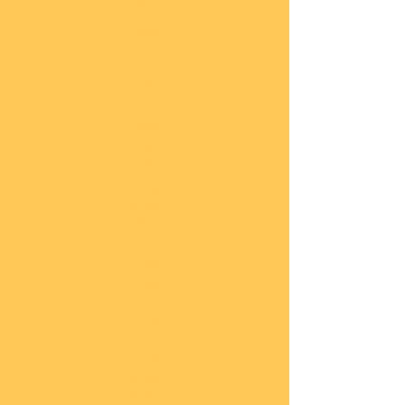
he
COBI
Actio
n
Tow
n
COBI
Titan
ic
COBI
2.WK
Panz
er
COBI
2.WK
Flug
zeug
e
COBI
2.WK
Schif