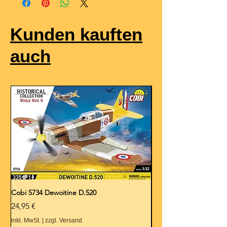
Kunden kauften
auch
Cobi 5734 Dewoitine D.520
Cobi 5728 Hawker Hurr
Preis
Preis
24,95 €
24,95 €
inkl. MwSt.
|
zzgl. Versand
inkl. MwSt.