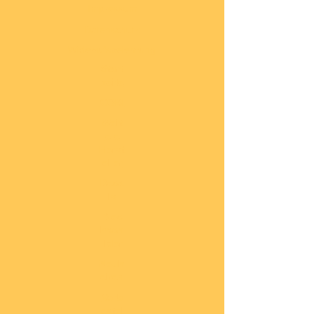
Impressum
Datenschutz
Widerrufsbelehrung
Start
seite
COBI
Weit
ere
Herst
eller
Deca
ls
Blec
hsch
ilder
Neuh
eiten
Vorb
estel