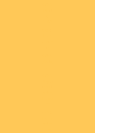
COBI
Milit
är
1:48
COBI
Eise
nbah
n
COBI
Auto
s
COBI
Napo
leoni
sche
Epoc
he
COBI
Römi
sche
Epoc