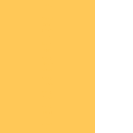
lung
en
Sond
eran
gebo
te
Katal
oge
COBI
Neuh
eiten
COBI
1.WK
COBI
2.WK
COBI
Milit
är
nach
45