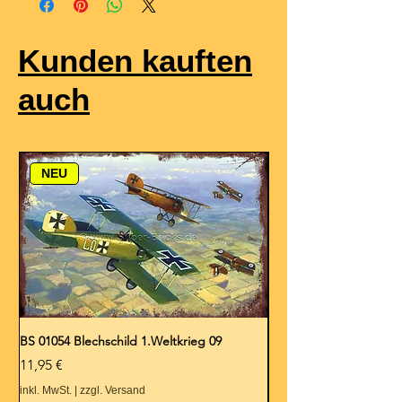
Kunden kauften
auch
NEU
BS 01054 Blechschild 1.Weltkrieg 09
BS 01053 Blechschild 1.
Preis
Preis
11,95 €
11,95 €
inkl. MwSt.
|
zzgl. Versand
inkl. MwSt.