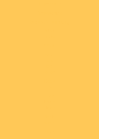
Impressum
Datenschutz
Widerrufsbelehrung
Start
seite
COBI
Weit
ere
Herst
eller
Deca
ls
Blec
hsch
ilder
Neuh
eiten
Vorb
estel