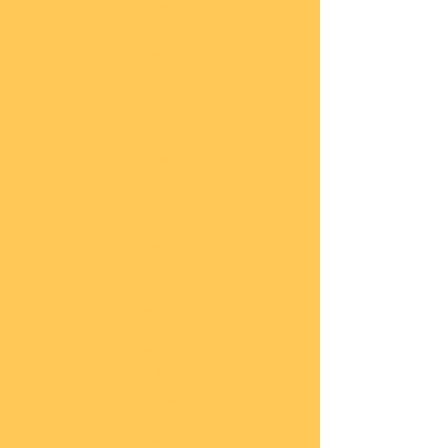
he
COBI
Actio
n
Tow
n
COBI
Titan
ic
COBI
2.WK
Panz
er
COBI
2.WK
Flug
zeug
e
COBI
2.WK
Schif