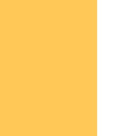
COBI
Milit
är
1:48
COBI
Eise
nbah
n
COBI
Auto
s
COBI
Napo
leoni
sche
Epoc
he
COBI
Römi
sche
Epoc