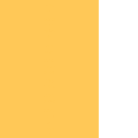
lung
en
Sond
eran
gebo
te
Katal
oge
COBI
Neuh
eiten
COBI
1.WK
COBI
2.WK
COBI
Milit
är
nach
45