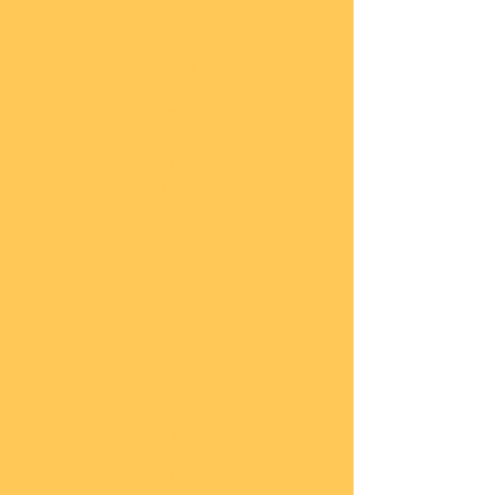
lung
en
Sond
eran
gebo
te
Katal
oge
COBI
Neuh
eiten
COBI
1.WK
COBI
2.WK
COBI
Milit
är
nach
45