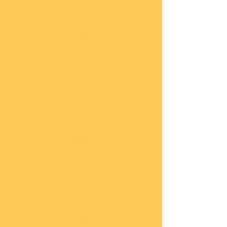
COBI
Milit
är
1:48
COBI
Eise
nbah
n
COBI
Auto
s
COBI
Napo
leoni
sche
Epoc
he
COBI
Römi
sche
Epoc