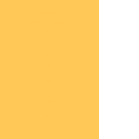
Impressum
Datenschutz
Widerrufsbelehrung
Start
seite
COBI
Weit
ere
Herst
eller
Deca
ls
Blec
hsch
ilder
Neuh
eiten
Vorb
estel