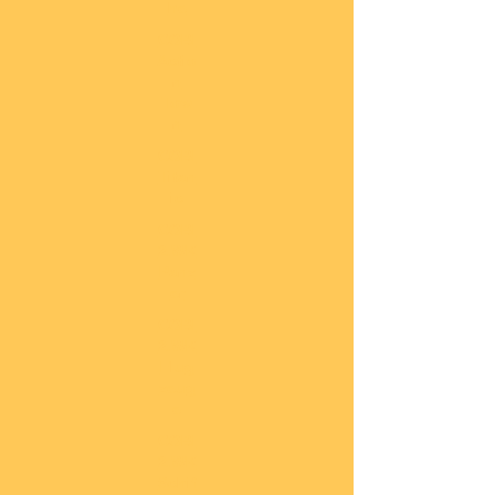
he
COBI
Actio
n
Tow
n
COBI
Titan
ic
COBI
2.WK
Panz
er
COBI
2.WK
Flug
zeug
e
COBI
2.WK
Schif