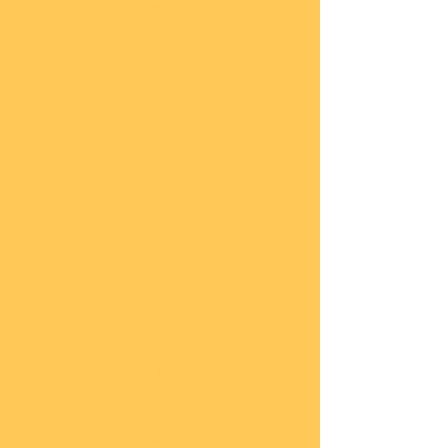
he
COBI
Actio
n
Tow
n
COBI
Titan
ic
COBI
2.WK
Panz
er
COBI
2.WK
Flug
zeug
e
COBI
2.WK
Schif