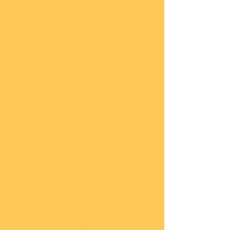
Impressum
Datenschutz
Widerrufsbelehrung
Start
seite
COBI
Weit
ere
Herst
eller
Deca
ls
Blec
hsch
ilder
Neuh
eiten
Vorb
estel