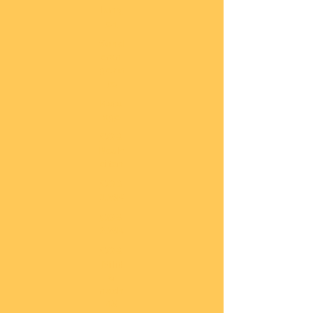
lung
en
Sond
eran
gebo
te
Katal
oge
COBI
Neuh
eiten
COBI
1.WK
COBI
2.WK
COBI
Milit
är
nach
45