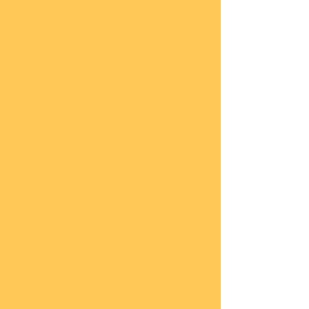
COBI
Milit
är
1:48
COBI
Eise
nbah
n
COBI
Auto
s
COBI
Napo
leoni
sche
Epoc
he
COBI
Römi
sche
Epoc