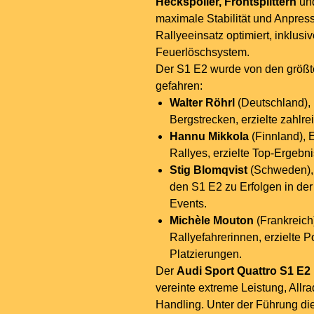
Heckspoiler, Frontsplittern
und
maximale Stabilität und Anpress
Rallyeeinsatz optimiert, inklusi
Feuerlöschsystem.
Der S1 E2 wurde von den größ
gefahren:
Walter Röhrl
(Deutschland), 
Bergstrecken, erzielte zahlr
Hannu Mikkola
(Finnland), 
Rallyes, erzielte Top-Ergeb
Stig Blomqvist
(Schweden), 
den S1 E2 zu Erfolgen in de
Events.
Michèle Mouton
(Frankreich)
Rallyefahrerinnen, erzielte
Platzierungen.
Der
Audi Sport Quattro S1 E2
vereinte extreme Leistung, All
Handling. Unter der Führung d