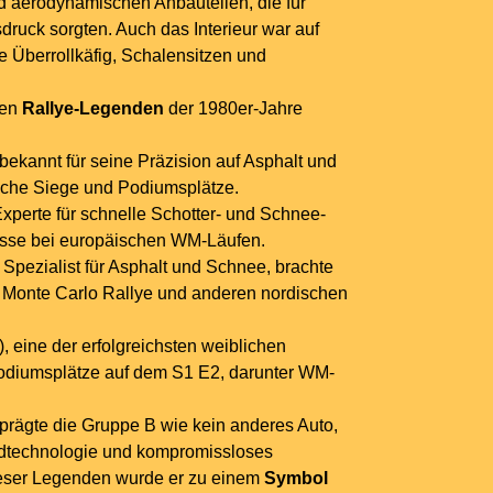
 aerodynamischen Anbauteilen, die für
druck sorgten. Auch das Interieur war auf
ve Überrollkäfig, Schalensitzen und
ten
Rallye-Legenden
der 1980er-Jahre
bekannt für seine Präzision auf Asphalt und
eiche Siege und Podiumsplätze.
Experte für schnelle Schotter- und Schnee-
nisse bei europäischen WM-Läufen.
Spezialist für Asphalt und Schnee, brachte
r Monte Carlo Rallye und anderen nordischen
, eine der erfolgreichsten weiblichen
 Podiumsplätze auf dem S1 E2, darunter WM-
prägte die Gruppe B wie kein anderes Auto,
radtechnologie und kompromissloses
ieser Legenden wurde er zu einem
Symbol