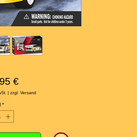
Preis
95 €
wSt.
|
zzgl. Versand
l
*