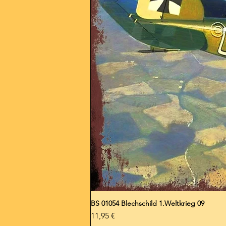
BS 01054 Blechschild 1.Weltkrieg 09
Preis
11,95 €