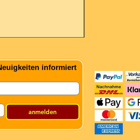
inkl. MwSt.
|
zzgl. Versand
Zahlungsmeth
euigkeiten informiert
anmelden