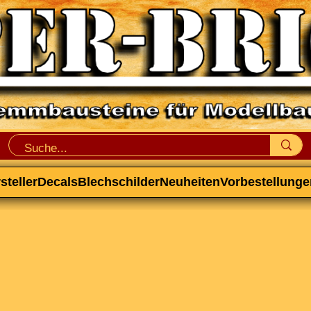
steller
Decals
Blechschilder
Neuheiten
Vorbestellunge