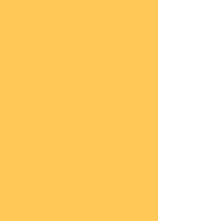
lung
en
Sond
eran
gebo
te
Katal
oge
COBI
Neuh
eiten
COBI
1.WK
COBI
2.WK
COBI
Milit
är
nach
45