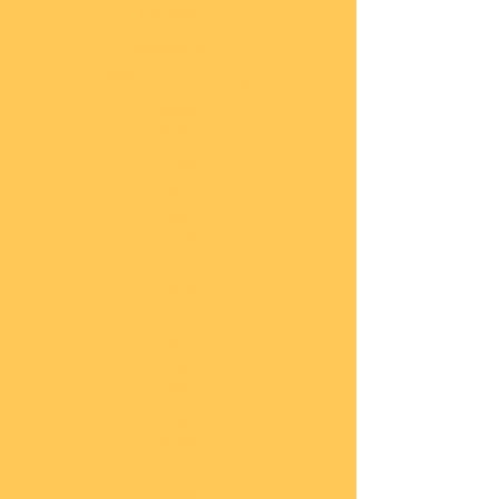
Impressum
Datenschutz
Widerrufsbelehrung
Start
seite
COBI
Weit
ere
Herst
eller
Deca
ls
Blec
hsch
ilder
Neuh
eiten
Vorb
estel