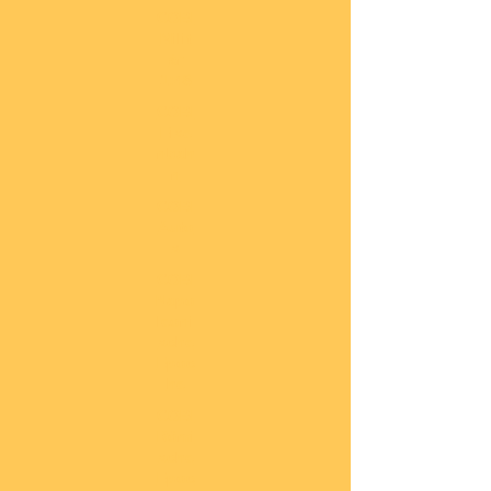
COBI
Milit
är
1:48
COBI
Eise
nbah
n
COBI
Auto
s
COBI
Napo
leoni
sche
Epoc
he
COBI
Römi
sche
Epoc