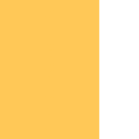
he
COBI
Actio
n
Tow
n
COBI
Titan
ic
COBI
2.WK
Panz
er
COBI
2.WK
Flug
zeug
e
COBI
2.WK
Schif