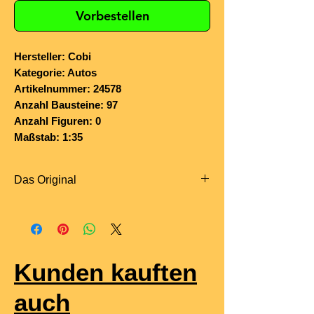
Vorbestellen
Hersteller: Cobi
Kategorie: Autos
Artikelnummer: 24578
Anzahl Bausteine: 97
Anzahl Figuren: 0
Maßstab: 1:35
Das Original
Der
Maserati GranCabrio Trofeo
ist
die offenste und zugleich
leistungsstärkste Version des
GranCabrio und verbindet italienischen
Kunden kauften
Luxus mit echter Hochleistung. Als
viersitziges Cabriolet richtet er sich an
auch
Fahrer, die sportliche Performance und