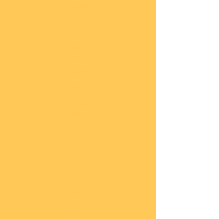
Impressum
Datenschutz
Widerrufsbelehrung
Start
seite
COBI
Weit
ere
Herst
eller
Deca
ls
Blec
hsch
ilder
Neuh
eiten
Vorb
estel