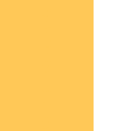
he
COBI
Actio
n
Tow
n
COBI
Titan
ic
COBI
2.WK
Panz
er
COBI
2.WK
Flug
zeug
e
COBI
2.WK
Schif