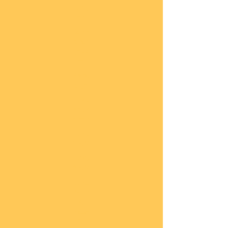
lung
en
Sond
eran
gebo
te
Katal
oge
COBI
Neuh
eiten
COBI
1.WK
COBI
2.WK
COBI
Milit
är
nach
45