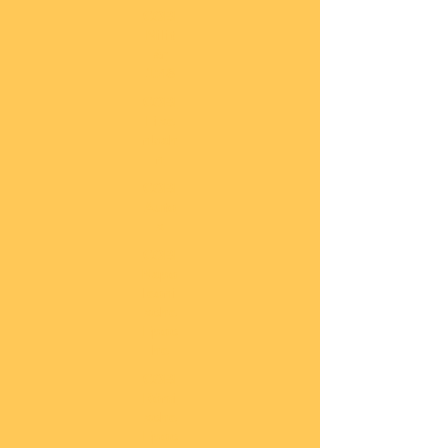
COBI
Milit
är
1:48
COBI
Eise
nbah
n
COBI
Auto
s
COBI
Napo
leoni
sche
Epoc
he
COBI
Römi
sche
Epoc