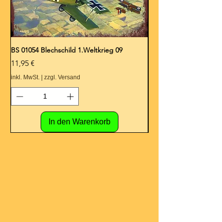
BS 01054 Blechschild 1.Weltkrieg 09
BS 01053 Blechschild 1.
Preis
Preis
11,95 €
11,95 €
inkl. MwSt.
|
zzgl. Versand
inkl. MwSt.
In den Warenkorb