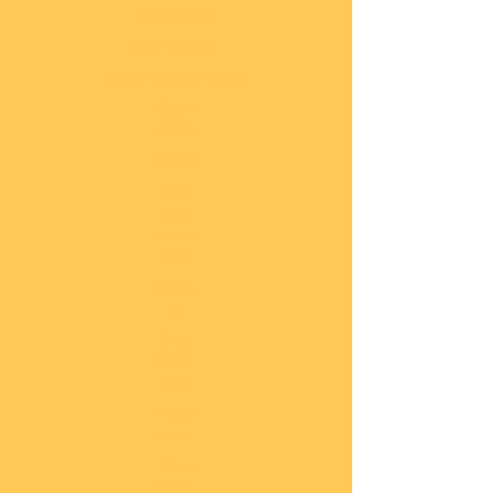
Impressum
Datenschutz
Widerrufsbelehrung
Start
seite
COBI
Weit
ere
Herst
eller
Deca
ls
Blec
hsch
ilder
Neuh
eiten
Vorb
estel