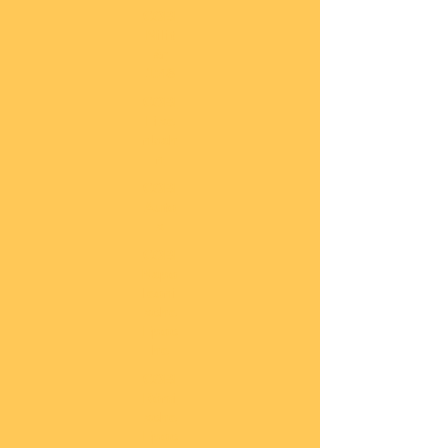
COBI
Milit
är
1:48
COBI
Eise
nbah
n
COBI
Auto
s
COBI
Napo
leoni
sche
Epoc
he
COBI
Römi
sche
Epoc