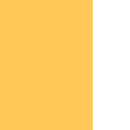
he
COBI
Actio
n
Tow
n
COBI
Titan
ic
COBI
2.WK
Panz
er
COBI
2.WK
Flug
zeug
e
COBI
2.WK
Schif