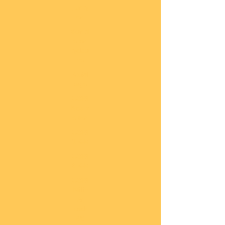
lung
en
Sond
eran
gebo
te
Katal
oge
COBI
Neuh
eiten
COBI
1.WK
COBI
2.WK
COBI
Milit
är
nach
45