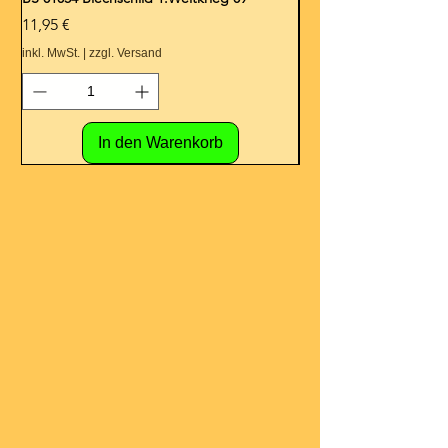
Preis
Preis
11,95 €
11,95 €
inkl. MwSt.
|
zzgl. Versand
inkl. MwSt.
In den Warenkorb