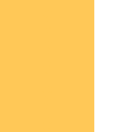
he
COBI
Actio
n
Tow
n
COBI
Titan
ic
COBI
2.WK
Panz
er
COBI
2.WK
Flug
zeug
e
COBI
2.WK
Schif