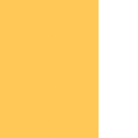
Impressum
Datenschutz
Widerrufsbelehrung
Start
seite
COBI
Weit
ere
Herst
eller
Deca
ls
Blec
hsch
ilder
Neuh
eiten
Vorb
estel