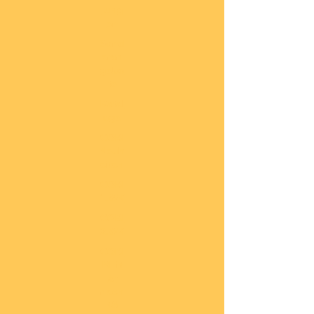
lung
en
Sond
eran
gebo
te
Katal
oge
COBI
Neuh
eiten
COBI
1.WK
COBI
2.WK
COBI
Milit
är
nach
45