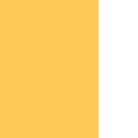
COBI
Milit
är
1:48
COBI
Eise
nbah
n
COBI
Auto
s
COBI
Napo
leoni
sche
Epoc
he
COBI
Römi
sche
Epoc