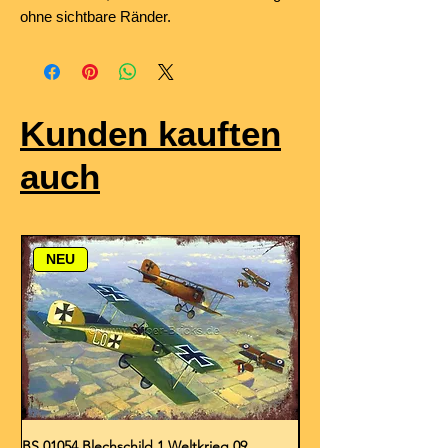
ohne sichtbare Ränder.
Kunden kauften
auch
NEU
BS 01054 Blechschild 1.Weltkrieg 09
BS 01053 Blechschild 1.