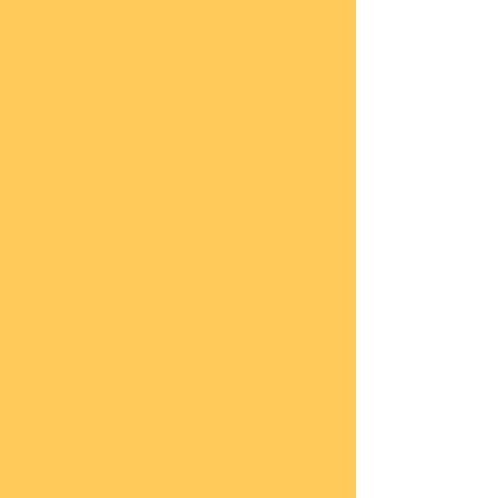
COBI
Milit
är
1:48
COBI
Eise
nbah
n
COBI
Auto
s
COBI
Napo
leoni
sche
Epoc
he
COBI
Römi
sche
Epoc