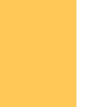
Impressum
Datenschutz
Widerrufsbelehrung
Start
seite
COBI
Weit
ere
Herst
eller
Deca
ls
Blec
hsch
ilder
Neuh
eiten
Vorb
estel