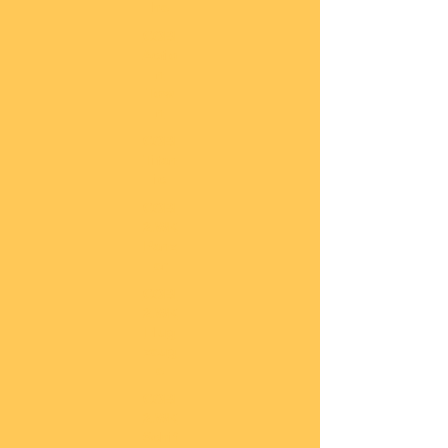
he
COBI
Actio
n
Tow
n
COBI
Titan
ic
COBI
2.WK
Panz
er
COBI
2.WK
Flug
zeug
e
COBI
2.WK
Schif