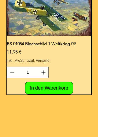
BS 01054 Blechschild 1.Weltkrieg 09
BS 01053 Blechschild 1.
Preis
Preis
11,95 €
11,95 €
inkl. MwSt.
|
zzgl. Versand
inkl. MwSt.
In den Warenkorb