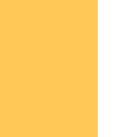
lung
en
Sond
eran
gebo
te
Katal
oge
COBI
Neuh
eiten
COBI
1.WK
COBI
2.WK
COBI
Milit
är
nach
45