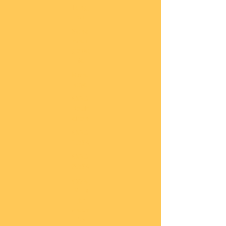
lung
en
Sond
eran
gebo
te
Katal
oge
COBI
Neuh
eiten
COBI
1.WK
COBI
2.WK
COBI
Milit
är
nach
45