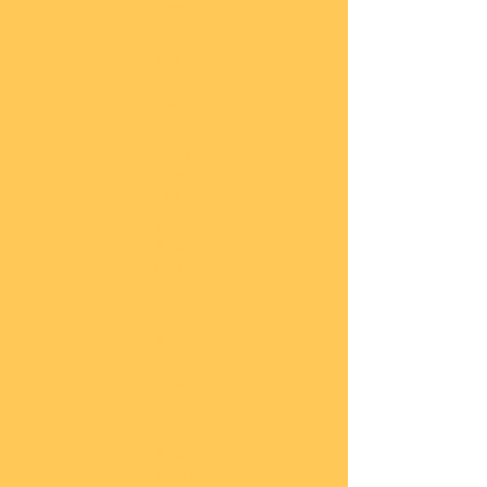
he
COBI
Actio
n
Tow
n
COBI
Titan
ic
COBI
2.WK
Panz
er
COBI
2.WK
Flug
zeug
e
COBI
2.WK
Schif