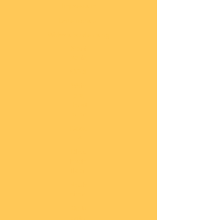
Impressum
Datenschutz
Widerrufsbelehrung
Start
seite
COBI
Weit
ere
Herst
eller
Deca
ls
Blec
hsch
ilder
Neuh
eiten
Vorb
estel