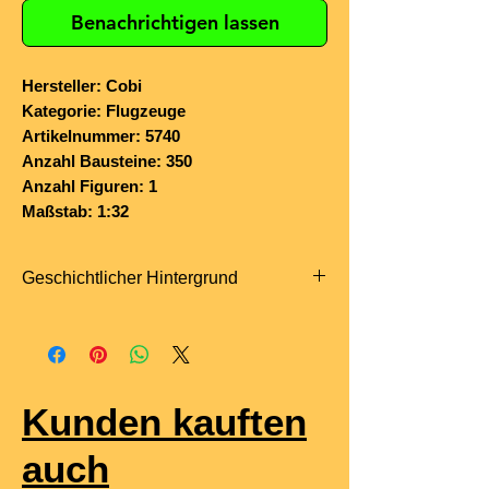
Benachrichtigen lassen
Hersteller: Cobi
Kategorie: Flugzeuge
Artikelnummer: 5740
Anzahl Bausteine: 350
Anzahl Figuren: 1
Maßstab: 1:32
Geschichtlicher Hintergrund
Die
Kawasaki Ki-61 „Hien“
(
Fliegende Schwalbe
) war ein
japanisches Jagdflugzeug des Zweiten
Weltkriegs, das sich deutlich von den
Kunden kauften
meisten japanischen Jägertypen
unterschied. Sie flog erstmals
1941
und
auch
war das einzige in Serie gebaute