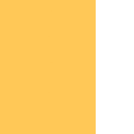
COBI
Milit
är
1:48
COBI
Eise
nbah
n
COBI
Auto
s
COBI
Napo
leoni
sche
Epoc
he
COBI
Römi
sche
Epoc