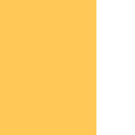
COBI
Milit
är
1:48
COBI
Eise
nbah
n
COBI
Auto
s
COBI
Napo
leoni
sche
Epoc
he
COBI
Römi
sche
Epoc