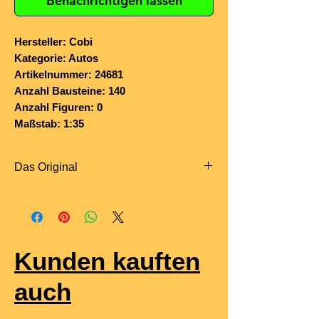
Benachrichtigen lassen
Hersteller: Cobi
Kategorie: Autos
Artikelnummer: 24681
Anzahl Bausteine: 140
Anzahl Figuren: 0
Maßstab: 1:35
Das Original
Der
Renault 5 Alpine Turbo
von 1980
war die sportliche Turbo-Variante des
Renault 5 Alpine und wurde auch im
Rallyesport eingesetzt, insbesondere
Kunden kauften
bei nationalen französischen und
europäischen Wettbewerben. Die
auch
Kombination aus
kompaktem
Leichtbau, Allrad-Unterstützung (je