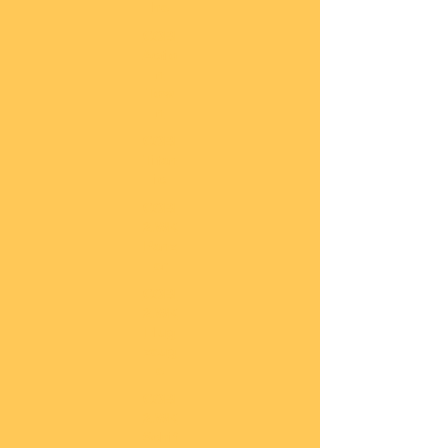
he
COBI
Actio
n
Tow
n
COBI
Titan
ic
COBI
2.WK
Panz
er
COBI
2.WK
Flug
zeug
e
COBI
2.WK
Schif