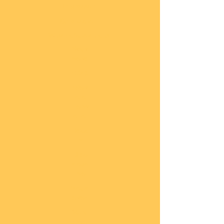
Impressum
Datenschutz
Widerrufsbelehrung
Start
seite
COBI
Weit
ere
Herst
eller
Deca
ls
Blec
hsch
ilder
Neuh
eiten
Vorb
estel