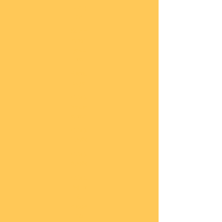
lung
en
Sond
eran
gebo
te
Katal
oge
COBI
Neuh
eiten
COBI
1.WK
COBI
2.WK
COBI
Milit
är
nach
45