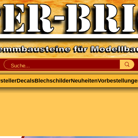
steller
Decals
Blechschilder
Neuheiten
Vorbestellunge