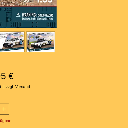
Preis
95 €
t.
|
zzgl. Versand
fügbar