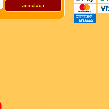
anmelden
ren
Youtube Super-Bricks