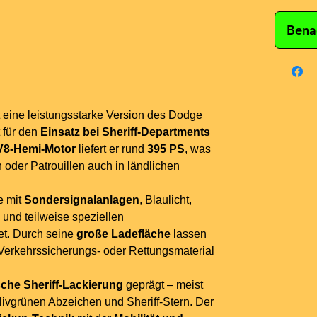
Bena
t eine leistungsstarke Version des Dodge
 für den
Einsatz bei Sheriff-Departments
-V8-Hemi-Motor
liefert er rund
395 PS
, was
 oder Patrouillen auch in ländlichen
e mit
Sondersignalanlagen
, Blaulicht,
 und teilweise speziellen
et. Durch seine
große Ladefläche
lassen
Verkehrssicherungs- oder Rettungsmaterial
sche Sheriff-Lackierung
geprägt – meist
livgrünen Abzeichen und Sheriff-Stern. Der