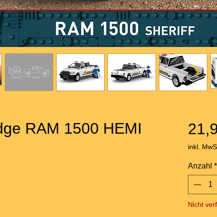
dge RAM 1500 HEMI
21,
inkl. MwS
Anzahl
*
Nicht ver