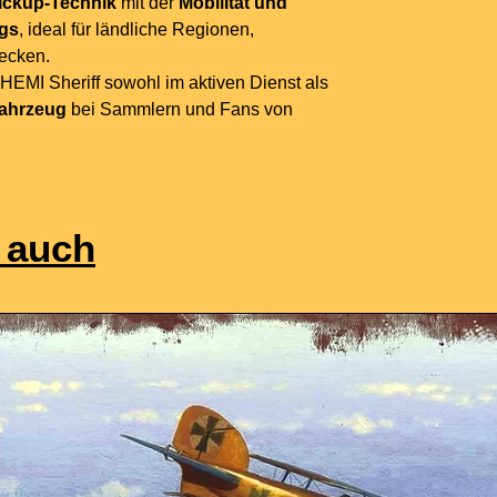
ickup-Technik
mit der
Mobilität und
ugs
, ideal für ländliche Regionen,
ecken.
EMI Sheriff sowohl im aktiven Dienst als
fahrzeug
bei Sammlern und Fans von
 auch