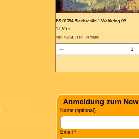
BS 01054 Blechschild 1.Weltkrieg 09
Preis
11,95 €
inkl. MwSt.
|
zzgl. Versand
nformation
Anmeldung zum Newsle
Versandkosten
Name (optional)
Über Mich
Email
*