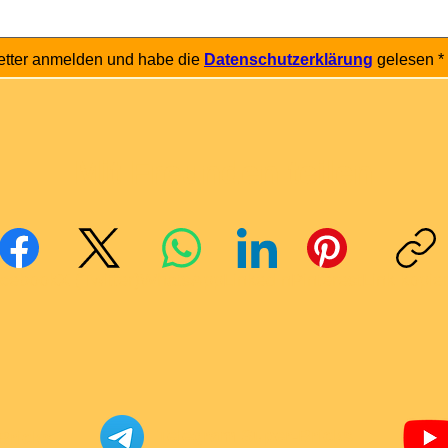
etter anmelden und habe die 
Datenschutzerklärung
 gelesen
*
Mit Freunden teilen
cebook
X (Twitter)
WhatsApp
LinkedIn
Pinterest
Link kopie
Telegram Super-Bricks
Bricks