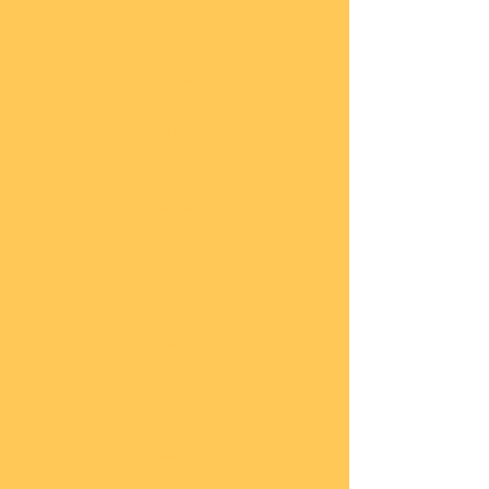
COBI
Milit
är
1:48
COBI
Eise
nbah
n
COBI
Auto
s
COBI
Napo
leoni
sche
Epoc
he
COBI
Römi
sche
Epoc