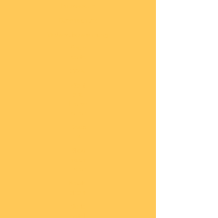
Impressum
Datenschutz
Widerrufsbelehrung
Start
seite
COBI
Weit
ere
Herst
eller
Deca
ls
Blec
hsch
ilder
Neuh
eiten
Vorb
estel