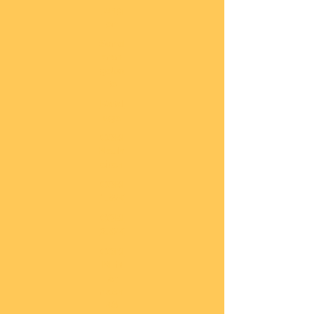
lung
en
Sond
eran
gebo
te
Katal
oge
COBI
Neuh
eiten
COBI
1.WK
COBI
2.WK
COBI
Milit
är
nach
45