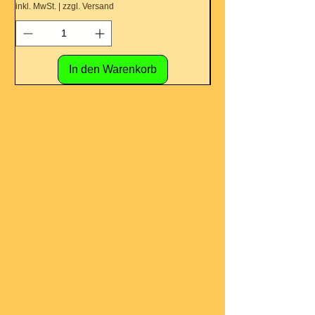
inkl. MwSt.
|
zzgl. Versand
inkl. MwSt.
In den Warenkorb