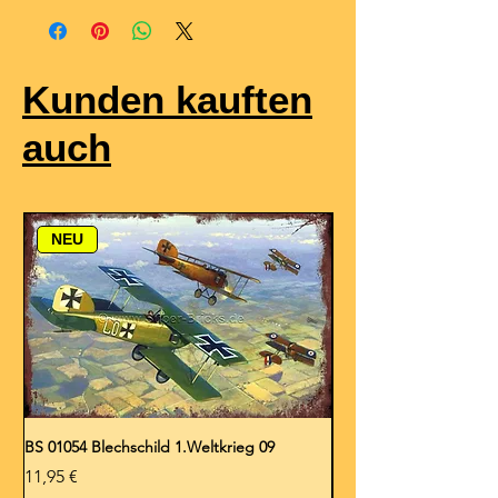
Kunden kauften
auch
NEU
BS 01054 Blechschild 1.Weltkrieg 09
BS 01053 Blechschild 1.
Preis
Preis
11,95 €
11,95 €