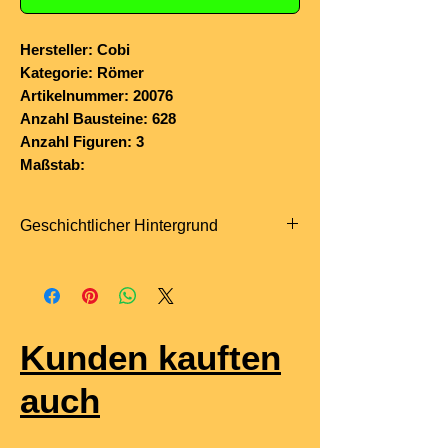
Hersteller: Cobi
Kategorie: Römer
Artikelnummer: 20076
Anzahl Bausteine: 628
Anzahl Figuren: 3
Maßstab:
Geschichtlicher Hintergrund
Ein
römischer Wachturm
in einem
mit
Holz befestigten Feldlager
war ein
zentrales Element der römischen
Militärarchitektur und diente der
Kunden kauften
Überwachung, Früherkennung und
Verteidigung
. Solche Türme standen
auch
an den
Ecken und Toren
der
rechteckig angelegten Lager (
castra
),