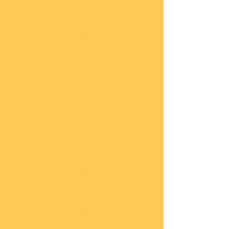
COBI
Milit
är
1:48
COBI
Eise
nbah
n
COBI
Auto
s
COBI
Napo
leoni
sche
Epoc
he
COBI
Römi
sche
Epoc