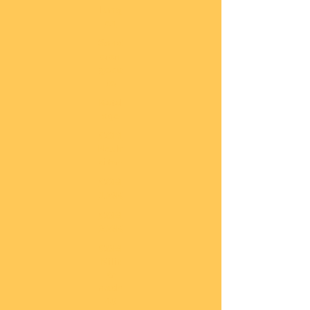
lung
en
Sond
eran
gebo
te
Katal
oge
COBI
Neuh
eiten
COBI
1.WK
COBI
2.WK
COBI
Milit
är
nach
45