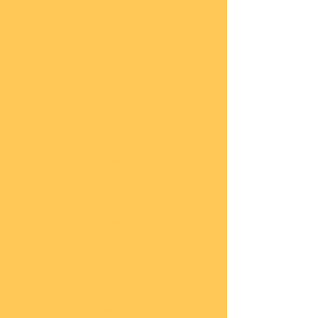
he
COBI
Actio
n
Tow
n
COBI
Titan
ic
COBI
2.WK
Panz
er
COBI
2.WK
Flug
zeug
e
COBI
2.WK
Schif