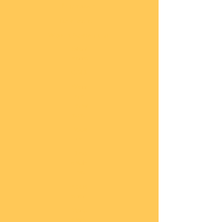
Impressum
Datenschutz
Widerrufsbelehrung
Start
seite
COBI
Weit
ere
Herst
eller
Deca
ls
Blec
hsch
ilder
Neuh
eiten
Vorb
estel