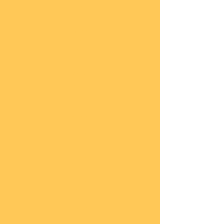
lung
en
Sond
eran
gebo
te
Katal
oge
COBI
Neuh
eiten
COBI
1.WK
COBI
2.WK
COBI
Milit
är
nach
45