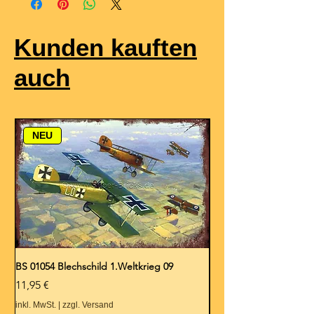
Kunden kauften
auch
NEU
BS 01054 Blechschild 1.Weltkrieg 09
BS 01053 Blechschild 1.
Preis
Preis
11,95 €
11,95 €
inkl. MwSt.
|
zzgl. Versand
inkl. MwSt.