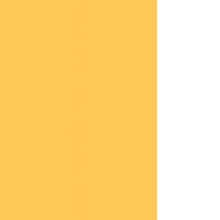
COBI
Milit
är
1:48
COBI
Eise
nbah
n
COBI
Auto
s
COBI
Napo
leoni
sche
Epoc
he
COBI
Römi
sche
Epoc