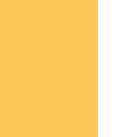
Impressum
Datenschutz
Widerrufsbelehrung
Start
seite
COBI
Weit
ere
Herst
eller
Deca
ls
Blec
hsch
ilder
Neuh
eiten
Vorb
estel