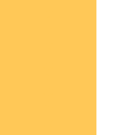
he
COBI
Actio
n
Tow
n
COBI
Titan
ic
COBI
2.WK
Panz
er
COBI
2.WK
Flug
zeug
e
COBI
2.WK
Schif