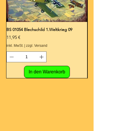
BS 01054 Blechschild 1.Weltkrieg 09
BS 01053 Blechschild 1.
Preis
Preis
11,95 €
11,95 €
inkl. MwSt.
|
zzgl. Versand
inkl. MwSt.
In den Warenkorb