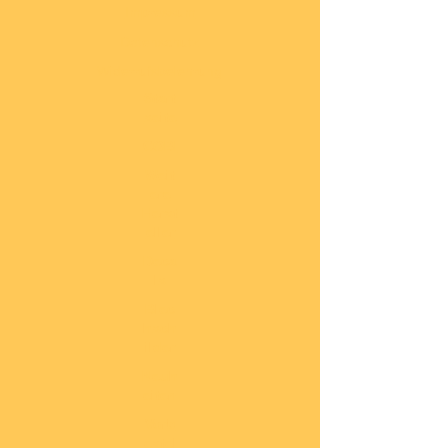
Impressum
Datenschutz
Widerrufsbelehrung
Start
seite
COBI
Weit
ere
Herst
eller
Deca
ls
Blec
hsch
ilder
Neuh
eiten
Vorb
estel