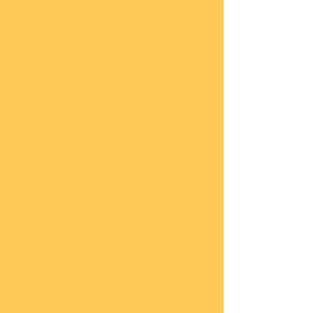
lung
en
Sond
eran
gebo
te
Katal
oge
COBI
Neuh
eiten
COBI
1.WK
COBI
2.WK
COBI
Milit
är
nach
45