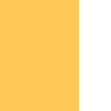
COBI
Milit
är
1:48
COBI
Eise
nbah
n
COBI
Auto
s
COBI
Napo
leoni
sche
Epoc
he
COBI
Römi
sche
Epoc