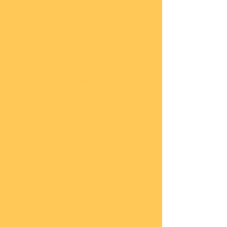
he
COBI
Actio
n
Tow
n
COBI
Titan
ic
COBI
2.WK
Panz
er
COBI
2.WK
Flug
zeug
e
COBI
2.WK
Schif