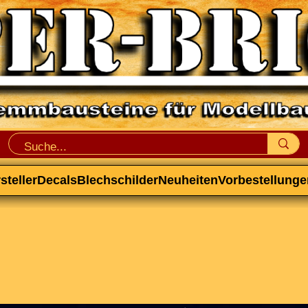
steller
Decals
Blechschilder
Neuheiten
Vorbestellunge