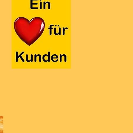
lle Cobi Bausätze
nen neu erbauen.