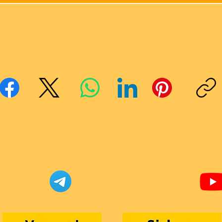
Mit Freunden teilen
cebook
X (Twitter)
WhatsApp
LinkedIn
Pinterest
Link kopie
Telegram Super-Bricks
Bricks