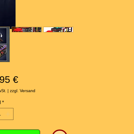
Preis
95 €
wSt.
|
zzgl. Versand
l
*