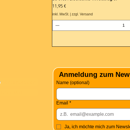
Preis
11,95 €
inkl. MwSt.
|
zzgl. Versand
nformation
Anmeldung zum Newsle
Versandkosten
Name (optional)
Über Mich
Email
*
Ja, ich möchte mich zum Newsl