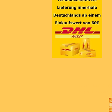
Ob Panzer, Flugz
in großer Auswa