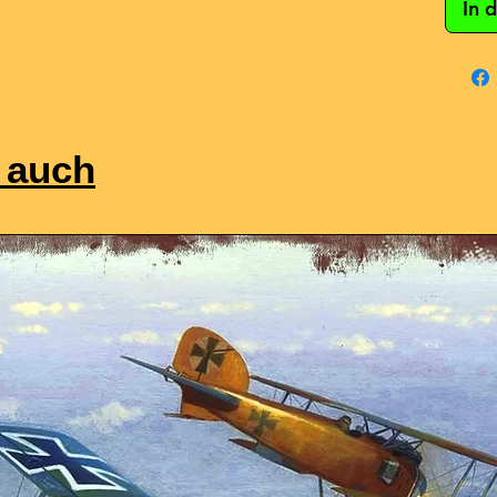
In 
 auch