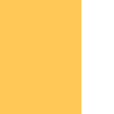
COBI
Milit
är
1:48
COBI
Eise
nbah
n
COBI
Auto
s
COBI
Napo
leoni
sche
Epoc
he
COBI
Römi
sche
Epoc