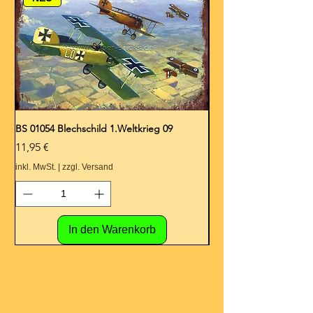
BS 01054 Blechschild 1.Weltkrieg 09
BS 01053 Blechschild 1.
Preis
Preis
11,95 €
11,95 €
inkl. MwSt.
|
zzgl. Versand
inkl. MwSt.
In den Warenkorb