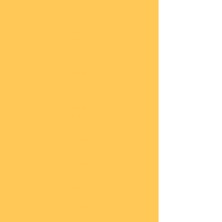
lung
en
Sond
eran
gebo
te
Katal
oge
COBI
Neuh
eiten
COBI
1.WK
COBI
2.WK
COBI
Milit
är
nach
45