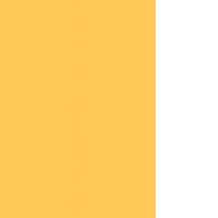
he
COBI
Actio
n
Tow
n
COBI
Titan
ic
COBI
2.WK
Panz
er
COBI
2.WK
Flug
zeug
e
COBI
2.WK
Schif