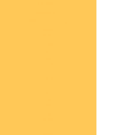
Impressum
Datenschutz
Widerrufsbelehrung
Start
seite
COBI
Weit
ere
Herst
eller
Deca
ls
Blec
hsch
ilder
Neuh
eiten
Vorb
estel