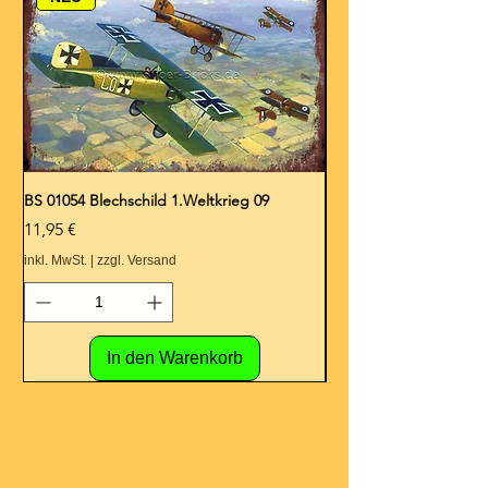
BS 01054 Blechschild 1.Weltkrieg 09
BS 01053 Blechschild 1.
Preis
Preis
11,95 €
11,95 €
inkl. MwSt.
|
zzgl. Versand
inkl. MwSt.
In den Warenkorb