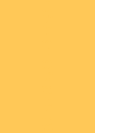
he
COBI
Actio
n
Tow
n
COBI
Titan
ic
COBI
2.WK
Panz
er
COBI
2.WK
Flug
zeug
e
COBI
2.WK
Schif