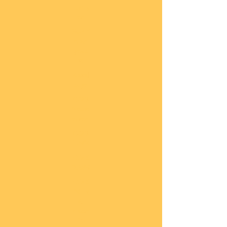
lung
en
Sond
eran
gebo
te
Katal
oge
COBI
Neuh
eiten
COBI
1.WK
COBI
2.WK
COBI
Milit
är
nach
45