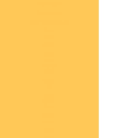
Impressum
Datenschutz
Widerrufsbelehrung
Start
seite
COBI
Weit
ere
Herst
eller
Deca
ls
Blec
hsch
ilder
Neuh
eiten
Vorb
estel