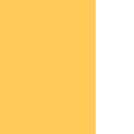
lung
en
Sond
eran
gebo
te
Katal
oge
COBI
Neuh
eiten
COBI
1.WK
COBI
2.WK
COBI
Milit
är
nach
45