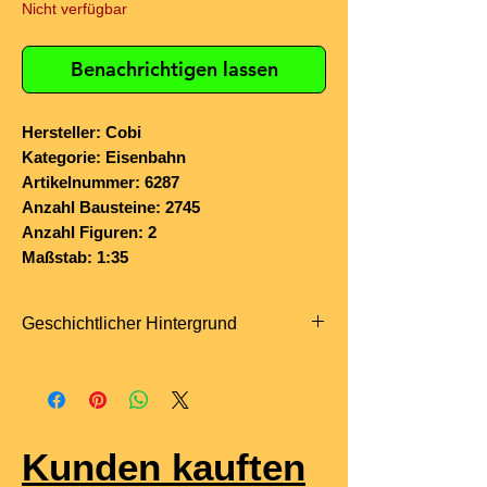
Nicht verfügbar
Benachrichtigen lassen
Hersteller: Cobi
Kategorie: Eisenbahn
Artikelnummer: 6287
Anzahl Bausteine: 2745
Anzahl Figuren: 2
Maßstab: 1:35
Geschichtlicher Hintergrund
Die
Baureihe 52
war die bekannteste
deutsche
Kriegslokomotive
des
Zweiten Weltkriegs und entstand aus
der Notwendigkeit, eine robuste,
Kunden kauften
kostengünstige und schnell zu