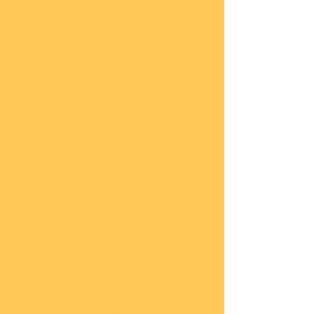
Impressum
Datenschutz
Widerrufsbelehrung
Start
seite
COBI
Weit
ere
Herst
eller
Deca
ls
Blec
hsch
ilder
Neuh
eiten
Vorb
estel