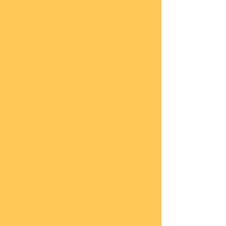
COBI
Milit
är
1:48
COBI
Eise
nbah
n
COBI
Auto
s
COBI
Napo
leoni
sche
Epoc
he
COBI
Römi
sche
Epoc