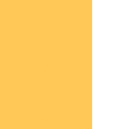
he
COBI
Actio
n
Tow
n
COBI
Titan
ic
COBI
2.WK
Panz
er
COBI
2.WK
Flug
zeug
e
COBI
2.WK
Schif