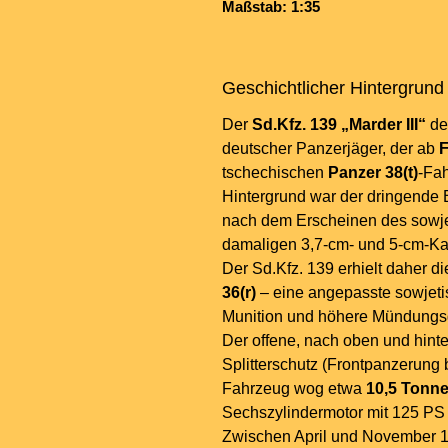
Maßstab: 1:35
Geschichtlicher Hintergrund
Der
Sd.Kfz. 139 „Marder III“
de
deutscher Panzerjäger, der ab
F
tschechischen
Panzer 38(t)
-Fah
Hintergrund war der dringende
nach dem Erscheinen des sowj
damaligen 3,7-cm- und 5-cm-K
Der Sd.Kfz. 139 erhielt daher 
36(r)
– eine angepasste sowjeti
Munition und höhere Mündungsg
Der offene, nach oben und hint
Splitterschutz (Frontpanzerung 
Fahrzeug wog etwa
10,5 Tonn
Sechszylindermotor mit 125 PS 
Zwischen April und November 