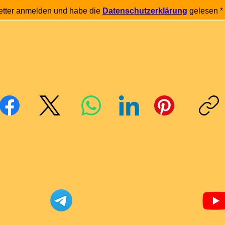
etter anmelden und habe die 
Datenschutzerklärung
 gelesen
*
Mit Freunden teilen
cebook
X (Twitter)
WhatsApp
LinkedIn
Pinterest
Link kopie
Telegram Super-Bricks
Bricks