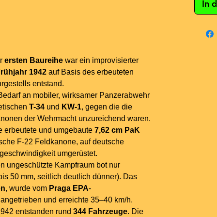
In 
r
ersten Baureihe
war ein improvisierter
rühjahr 1942
auf Basis des erbeuteten
rgestells entstand.
 Bedarf an mobiler, wirksamer Panzerabwehr
etischen
T-34
und
KW-1
, gegen die die
anonen der Wehrmacht unzureichend waren.
die erbeutete und umgebaute
7,62 cm PaK
sche F-22 Feldkanone, auf deutsche
eschwindigkeit umgerüstet.
en ungeschützte Kampfraum bot nur
bis 50 mm, seitlich deutlich dünner). Das
en
, wurde vom
Praga EPA
-
angetrieben und erreichte 35–40 km/h.
1942 entstanden rund
344 Fahrzeuge
. Die