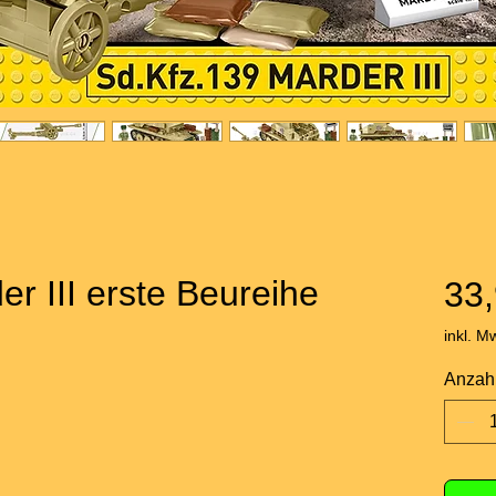
r III erste Beureihe
33,
inkl. M
Anzah