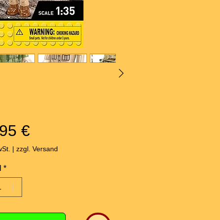
Preis
95 €
wSt.
|
zzgl. Versand
l
*