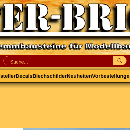
steller
Decals
Blechschilder
Neuheiten
Vorbestellunge