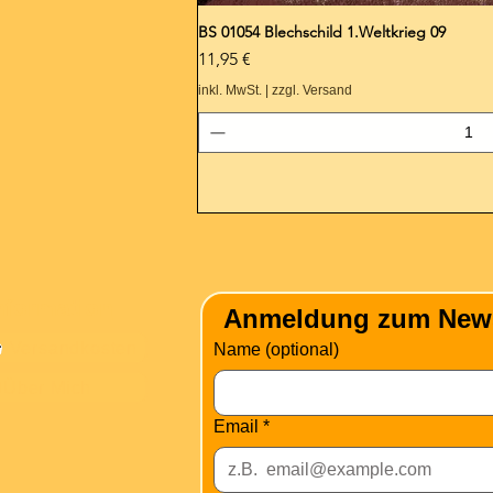
BS 01054 Blechschild 1.Weltkrieg 09
Preis
11,95 €
inkl. MwSt.
|
zzgl. Versand
nformation
Anmeldung zum Newsle
Versandkosten
Name (optional)
Über Mich
Email
*