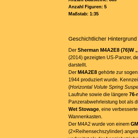
Anzahl Figuren: 5
Maßstab: 1:35
Geschichtlicher Hintergrund
Der
Sherman M4A2E8 (76)W „
(2014) gezeigten US-Panzer, d
darstellt.
Der
M4A2E8
gehörte zur soge
1944 produziert wurde. Kennze
(
Horizontal Volute Spring Susp
Laufruhe sowie die längere
76-
Panzerabwehrleistung bot als d
Wet Stowage
, eine verbesser
Wannenkasten.
Der M4A2 wurde von einem
GM
(2×Reihensechszylinder) anget