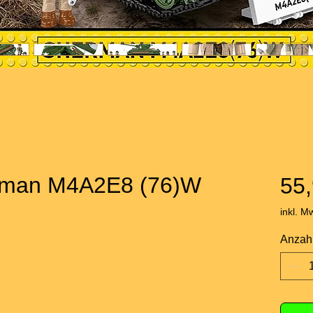
rman M4A2E8 (76)W
55,
inkl. M
Anzah