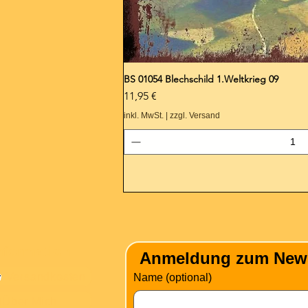
BS 01054 Blechschild 1.Weltkrieg 09
Preis
11,95 €
inkl. MwSt.
|
zzgl. Versand
nformation
Anmeldung zum Newsle
Versandkosten
Name (optional)
Über Mich