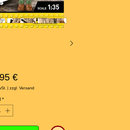
Preis
95 €
wSt.
|
zzgl. Versand
l
*