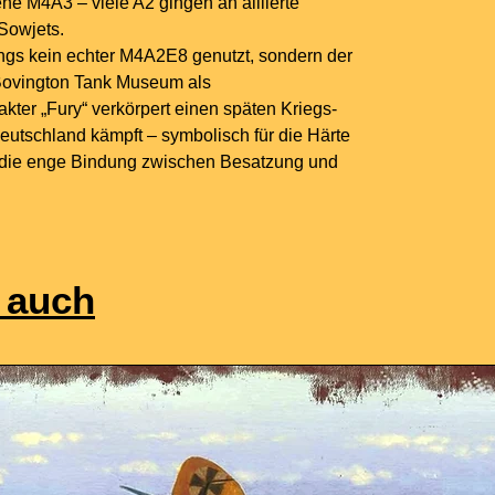
ene M4A3 – viele A2 gingen an alliierte
Sowjets.
ngs kein echter M4A2E8 genutzt, sondern der
ovington Tank Museum als
kter „Fury“ verkörpert einen späten Kriegs-
eutschland kämpft – symbolisch für die Härte
 die enge Bindung zwischen Besatzung und
 auch