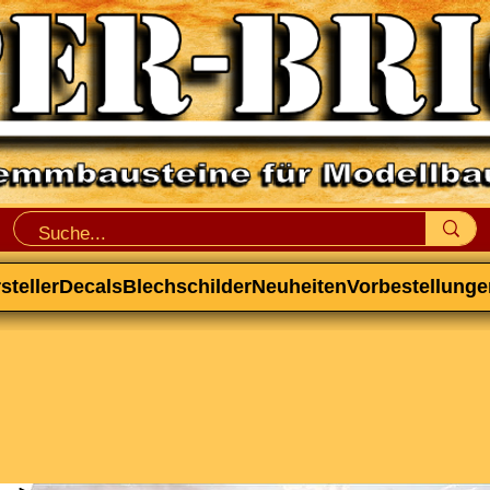
steller
Decals
Blechschilder
Neuheiten
Vorbestellunge