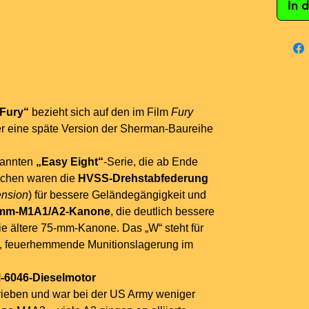
In 
Fury“
bezieht sich auf den im Film
Fury
er eine späte Version der Sherman-Baureihe
nannten
„Easy Eight“
-Serie, die ab Ende
ichen waren die
HVSS-Drehstabfederung
ension
) für bessere Geländegängigkeit und
mm-M1A1/A2-Kanone
, die deutlich bessere
ie ältere 75-mm-Kanone. Das „W“ steht für
te, feuerhemmende Munitionslagerung im
-6046-Dieselmotor
rieben und war bei der US Army weniger