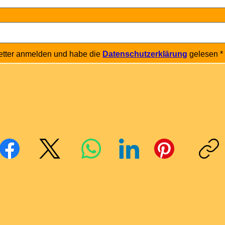
etter anmelden und habe die 
Datenschutzerklärung
 gelesen
*
Mit Freunden teilen
cebook
X (Twitter)
WhatsApp
LinkedIn
Pinterest
Link kopie