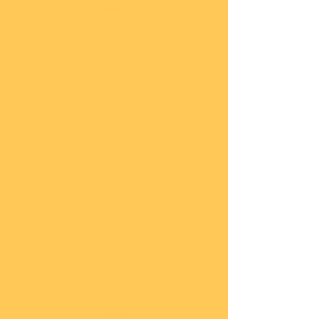
Impressum
Datenschutz
Widerrufsbelehrung
Start
seite
COBI
Weit
ere
Herst
eller
Deca
ls
Blec
hsch
ilder
Neuh
eiten
Vorb
estel