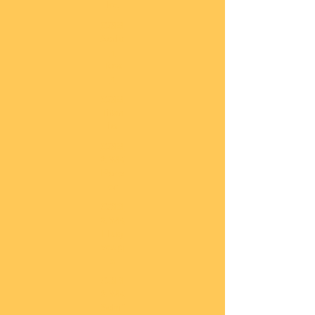
he
COBI
Actio
n
Tow
n
COBI
Titan
ic
COBI
2.WK
Panz
er
COBI
2.WK
Flug
zeug
e
COBI
2.WK
Schif