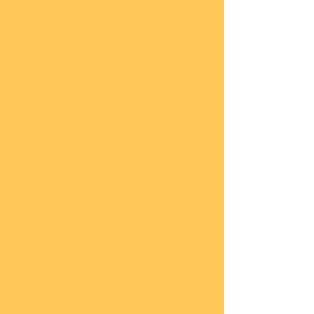
COBI
Milit
är
1:48
COBI
Eise
nbah
n
COBI
Auto
s
COBI
Napo
leoni
sche
Epoc
he
COBI
Römi
sche
Epoc