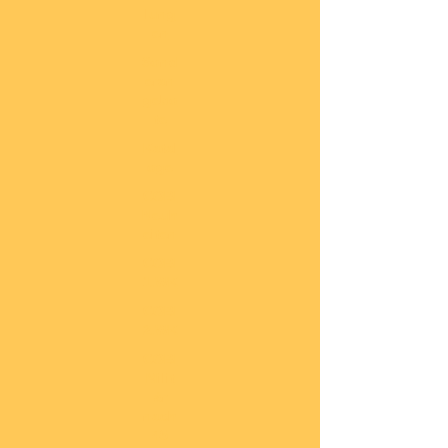
lung
en
Sond
eran
gebo
te
Katal
oge
COBI
Neuh
eiten
COBI
1.WK
COBI
2.WK
COBI
Milit
är
nach
45