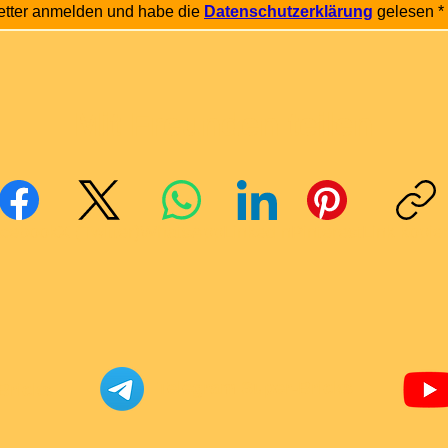
etter anmelden und habe die 
Datenschutzerklärung
 gelesen
*
Mit Freunden teilen
cebook
X (Twitter)
WhatsApp
LinkedIn
Pinterest
Link kopie
Telegram Super-Bricks
Bricks