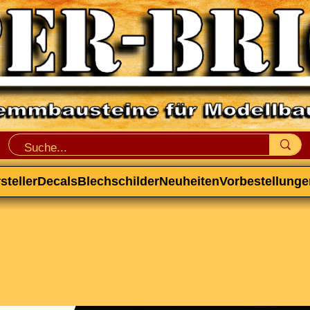
steller
Decals
Blechschilder
Neuheiten
Vorbestellunge