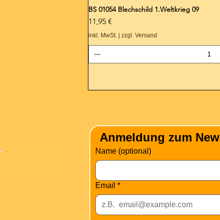
BS 01054 Blechschild 1.Weltkrieg 09
Preis
11,95 €
inkl. MwSt.
|
zzgl. Versand
nformation
Anmeldung zum Newsle
Versandkosten
Name (optional)
Über Mich
Email
*