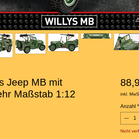
ys Jeep MB mit
88,
hr Maßstab 1:12
inkl. MwS
Anzahl
*
Nicht ver