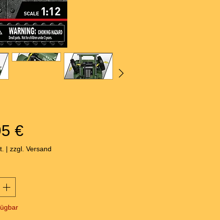
Preis
95 €
t.
|
zzgl. Versand
fügbar